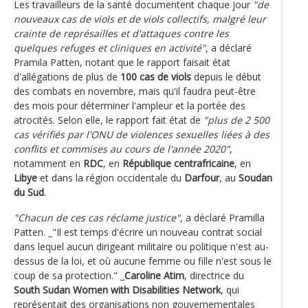
Les travailleurs de la santé documentent chaque jour
"de
nouveaux cas de viols et de viols collectifs, malgré leur
crainte de représailles et d'attaques contre les
quelques refuges et cliniques en activité"
, a déclaré
Pramila Patten, notant que le rapport faisait état
d'allégations de plus de
100 cas de viols
depuis le début
des combats en novembre, mais qu'il faudra peut-être
des mois pour déterminer l'ampleur et la portée des
atrocités. Selon elle, le rapport fait état de
"plus de 2 500
cas vérifiés par l'ONU de violences sexuelles liées à des
conflits et commises au cours de l'année 2020"
,
notamment en
RDC
, en
République centrafricaine
, en
Libye
et dans la région occidentale du
Darfour
, au
Soudan
du Sud
.
"Chacun de ces cas réclame justice"
, a déclaré Pramilla
Patten. _"Il est temps d'écrire un nouveau contrat social
dans lequel aucun dirigeant militaire ou politique n'est au-
dessus de la loi, et où aucune femme ou fille n'est sous le
coup de sa protection." _
Caroline Atim
, directrice du
South Sudan Women with Disabilities Network
, qui
représentait des organisations non gouvernementales