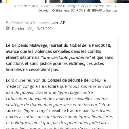
Le prix Nobel de la Paix 2018, Denis Mukwege, à Tokyo, le 3 octobre 2019.
-
Copyright © africanews
BEHROUZ MEHRI/AFP or licensors
avec AP
By Rédaction Africanews
Dernière MAJ:
13/08/2024
Le Dr Denis Mukwege, lauréat du Nobel de la Paix 2018,
avance que les violences sexuelles dans les conflits
étaient désormais
"une véritable pandémie"
et que sans
sanctions et sans justice pour les victimes, ces actes
horribles ne cesseraient pas.
Lors d'une réunion du
Conseil de sécurité de l'ONU
, le
médecin congolais a déclaré que
"nous sommes encore
loin de pouvoir tracer une ligne rouge contre
l'utilisation du viol et des violences sexuelles comme
stratégie de domination guerrière et de terreur."
Pour
lui, cette
"ligne rouge"
devait se traduire par
"des listes
noires assorties de sanctions économiques, financières
et politiques, ainsi que par des poursuites judiciaires
contre les auteurs et les instigateurs de ces crimes