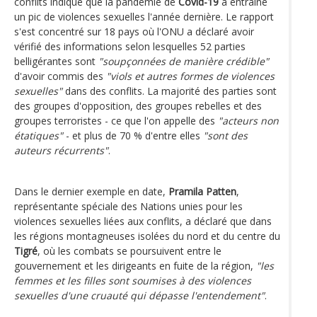
conflits indique que la pandémie de
Covid-19
a entraîné
un pic de violences sexuelles l'année dernière. Le rapport
s'est concentré sur 18 pays où l'ONU a déclaré avoir
vérifié des informations selon lesquelles 52 parties
belligérantes sont
"soupçonnées de manière crédible"
d'avoir commis des
"viols et autres formes de violences
sexuelles"
dans des conflits. La majorité des parties sont
des groupes d'opposition, des groupes rebelles et des
groupes terroristes - ce que l'on appelle des
"acteurs non
étatiques"
- et plus de 70 % d'entre elles
"sont des
auteurs récurrents"
.
Dans le dernier exemple en date,
Pramila Patten
,
représentante spéciale des Nations unies pour les
violences sexuelles liées aux conflits, a déclaré que dans
les régions montagneuses isolées du nord et du centre du
Tigré
, où les combats se poursuivent entre le
gouvernement et les dirigeants en fuite de la région,
"les
femmes et les filles sont soumises à des violences
sexuelles d'une cruauté qui dépasse l'entendement"
.