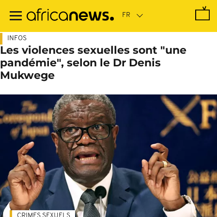
Passer
au
contenu
principal
INFOS
Les violences sexuelles sont "une
pandémie", selon le Dr Denis
Mukwege
CRIMES SEXUELS