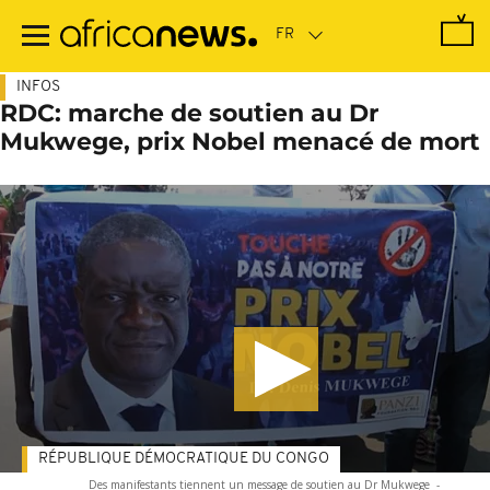
Passer
au
contenu
principal
INFOS
RDC: marche de soutien au Dr
Mukwege, prix Nobel menacé de mort
RÉPUBLIQUE DÉMOCRATIQUE DU CONGO
Des manifestants tiennent un message de soutien au Dr Mukwege
-