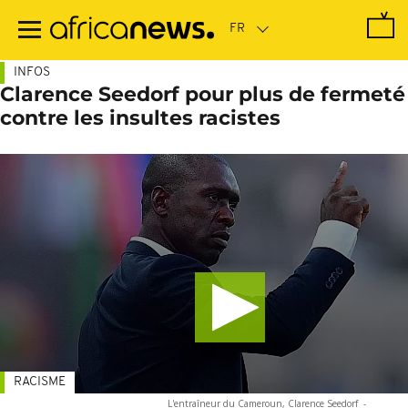
Passer
au
contenu
principal
INFOS
Clarence Seedorf pour plus de fermeté
contre les insultes racistes
RACISME
L'entraîneur du Cameroun, Clarence Seedorf
-