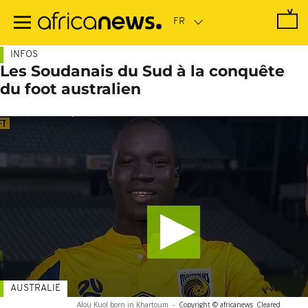
Passer
au
contenu
principal
INFOS
Les Soudanais du Sud à la conquête
du foot australien
AUSTRALIE
Alou Kuol born in Khartoum
-
Copyright © africanews
Cleared