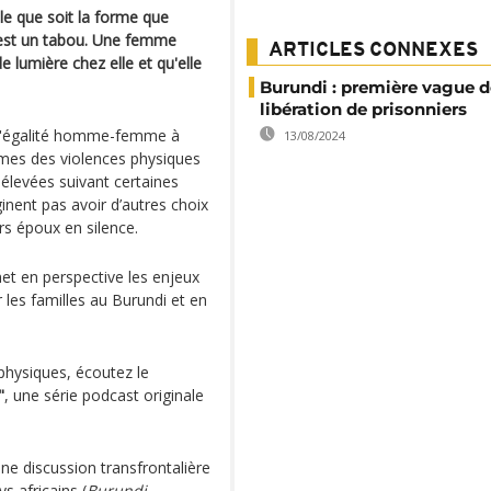
le que soit la forme que
c'est un tabou. Une femme
ARTICLES CONNEXES
e lumière chez elle et qu'elle
Burundi : première vague d
libération de prisonniers
r l'égalité homme-femme à
13/08/2024
imes des violences physiques
 élevées suivant certaines
inent pas avoir d’autres choix
rs époux en silence.
t en perspective les enjeux
 les familles au Burundi et en
 physiques, écoutez le
"
, une série podcast originale
ne discussion transfrontalière
s africains (
Burundi,