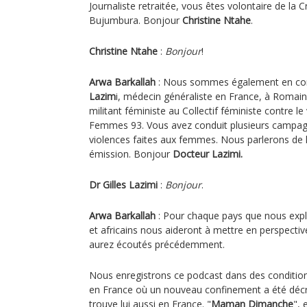
Journaliste retraitée, vous êtes volontaire de la 
Bujumbura. Bonjour
Christine Ntahe
.
Christine Ntahe
:
Bonjour
!
Arwa Barkallah
: Nous sommes également en co
Lazim
i, médecin généraliste en France, à Romainv
militant féministe au Collectif féministe contre le 
Femmes 93. Vous avez conduit plusieurs campagn
violences faites aux femmes. Nous parlerons de l'
émission. Bonjour
Docteur Lazimi.
Dr Gilles Lazimi
:
Bonjour
.
Arwa Barkallah
: Pour chaque pays que nous expl
et africains nous aideront à mettre en perspecti
aurez écoutés précédemment.
Nous enregistrons ce podcast dans des conditions
en France où un nouveau confinement a été déc
trouve lui aussi en France. "
Maman Dimanche
", 