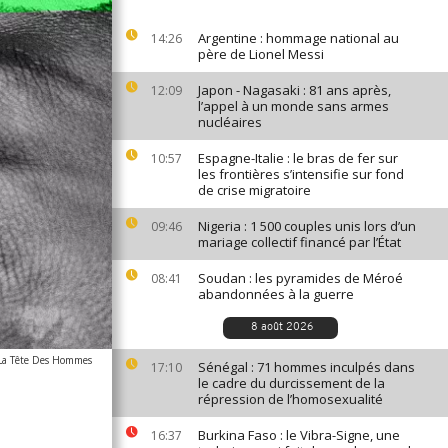
Argentine : hommage national au
14:26
père de Lionel Messi
Japon - Nagasaki : 81 ans après,
12:09
l’appel à un monde sans armes
nucléaires
Espagne-Italie : le bras de fer sur
10:57
les frontières s’intensifie sur fond
de crise migratoire
Nigeria : 1 500 couples unis lors d’un
09:46
mariage collectif financé par l’État
Soudan : les pyramides de Méroé
08:41
abandonnées à la guerre
8 août 2026
La Tête Des Hommes
Sénégal : 71 hommes inculpés dans
17:10
le cadre du durcissement de la
répression de l’homosexualité
Burkina Faso : le Vibra-Signe, une
16:37