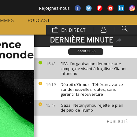
Rejoignez-nous
AMMES
PODCAST
EN DIRECT
DERNIÈRE MINUTE
ence
 monde
9 août 2026
FIFA : l’organisation dénonce une
16:43
campagne visant à fragiliser Gianni
Infantino
Détroit d’Ormuz : Téhéran avance
16:19
sur de nouvelles routes, sans
garantir la réouverture
Gaza : Netanyahou rejette le plan
15:47
de paix de Trump
PUBLICITÉ