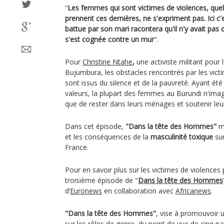
“
Les femmes qui sont victimes de violences, quel
prennent ces dernières, ne s'expriment pas. Ici 
battue par son mari racontera qu'il n'y avait pas d
s'est cognée contre un mur
".
Pour
Christine Ntahe
,
une activiste militant pou
Bujumbura, les obstacles rencontrés par les vict
sont issus du silence et de la pauvreté. Ayant été
valeurs, la plupart des femmes au Burundi n'imag
que de rester dans leurs ménages et soutenir leu
Dans cet épisode,
"Dans la tête des Hommes"
me
et les conséquences de la
masculinité toxique
sur
France.
Pour en savoir plus sur les victimes de violences
troisième épisode de "
Dans la tête des Hommes
d’
Euronews
en collaboration avec
Africanews
.
"
Dans la tête des Hommes
"
, vise à promouvoir u
sur les rôles de genre, du point de vue de cinq pay