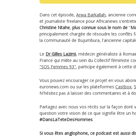
Dans cet épisode,
Arwa Barkallah
, ancienne cor
et journaliste freelance pour Africanews s'entreti
Christine
Ntahe
,
plus connue sous le nom de
"
Ma
principalement chargée de résoudre les conflits f
la communauté de Bujumbura, l'ancienne capital
Le
Dr Gilles Lazimi
, médecin généraliste à Romain
France qui milite au sein du Collectif féministe con
"SOS Femmes 93"
, participe également à cette d
Vous pouvez encourager ce projet en vous abon
euronews.com ou sur les plateformes
Castbox
,
S
N'hésitez pas à laisser des commentaires et à do
Partagez avec nous vos récits sur la façon dont
question votre vision de ce que signifie être un 
#DansLaTeteDesHommes
.
Si vous êtes anglophone, ce podcast est aussi di