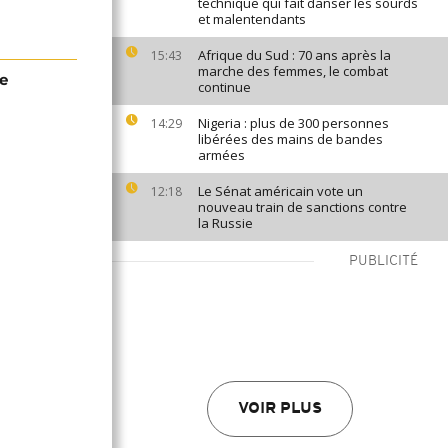
technique qui fait danser les sourds
et malentendants
Afrique du Sud : 70 ans après la
15:43
marche des femmes, le combat
e
continue
Nigeria : plus de 300 personnes
14:29
libérées des mains de bandes
armées
Le Sénat américain vote un
12:18
nouveau train de sanctions contre
la Russie
PUBLICITÉ
VOIR PLUS