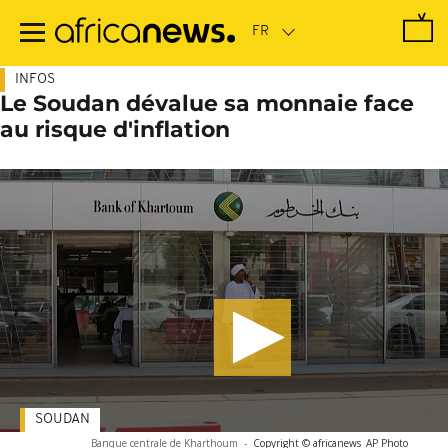
Passer
au
contenu
principal
INFOS
Le Soudan dévalue sa monnaie face
au risque d'inflation
SOUDAN
Banque centrale de Kharthoum
-
Copyright © africanews
AP Photo