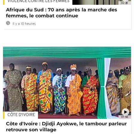
VIOLENCE CONTRE LES FEMMES
02:30
Afrique du Sud : 70 ans après la marche des
femmes, le combat continue
Il y a 10 heures
CÔTE D'IVOIRE
01:58
Côte d'Ivoire : Djidji Ayokwe, le tambour parleur
retrouve son village