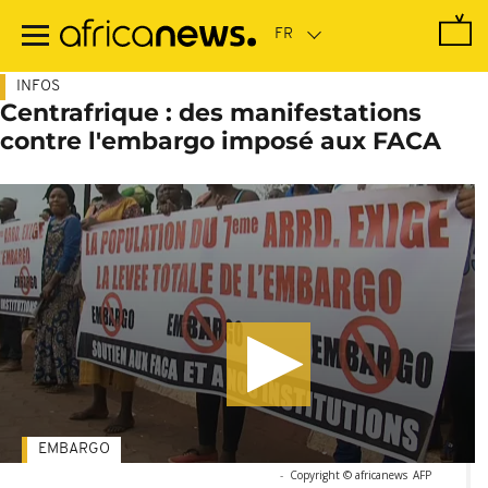
Passer
au
contenu
principal
INFOS
Centrafrique : des manifestations
contre l'embargo imposé aux FACA
EMBARGO
-
Copyright © africanews
AFP