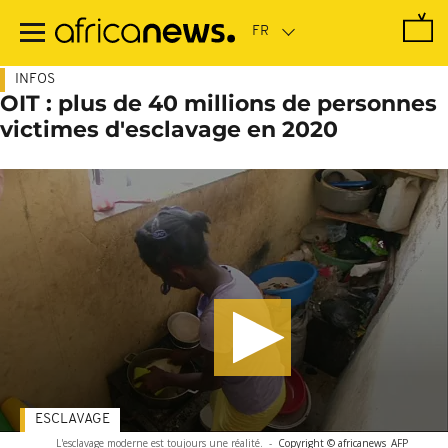
Passer
au
contenu
principal
INFOS
OIT : plus de 40 millions de personnes
victimes d'esclavage en 2020
ESCLAVAGE
L'esclavage moderne est toujours une réalité.
-
Copyright © africanews
AFP