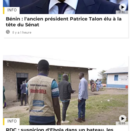
INFO
01:02
Bénin : l'ancien président Patrice Talon élu à la
tête du Sénat
Il y a 1 heure
INFO
02:05
RDC : suspicion d'Ebola dans un bateau, les