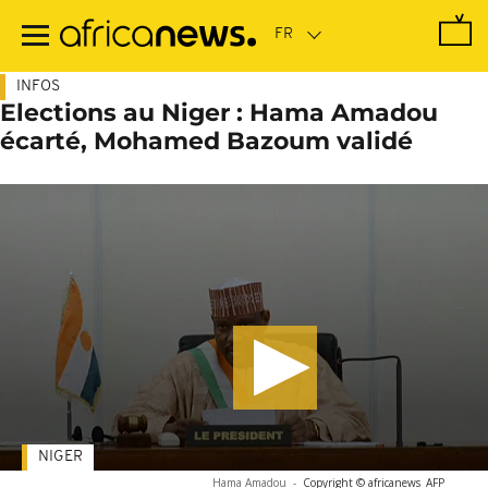
Passer
au
contenu
principal
INFOS
Elections au Niger : Hama Amadou
écarté, Mohamed Bazoum validé
NIGER
Hama Amadou
-
Copyright © africanews
AFP