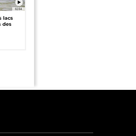
02:04
 lacs
s des