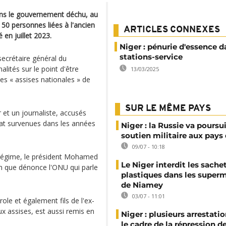
dans le gouvernement déchu, au
e 50 personnes liées à l'ancien
ARTICLES CONNEXES
n juillet 2023.
Niger : pénurie d'essence d
stations-service
 secrétaire général du
ités sur le point d'être
13/03/2025
 « assises nationales » de
SUR LE MÊME PAYS
 et un journaliste, accusés
tat survenues dans les années
Niger : la Russie va poursu
soutien militaire aux pays 
09/07 - 10:18
 régime, le président Mohamed
Le Niger interdit les sache
n que dénonce l'ONU qui parle
plastiques dans les super
de Niamey
03/07 - 11:01
le et également fils de l'ex-
x assises, est aussi remis en
Niger : plusieurs arrestati
le cadre de la répression d