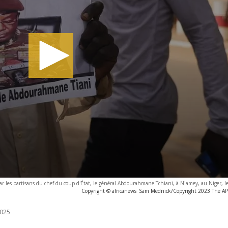
r les partisans du chef du coup d'État, le général Abdourahmane Tchiani, à Niamey, au Niger, le
Copyright © africanews
Sam Mednick/Copyright 2023 The AP. A
025