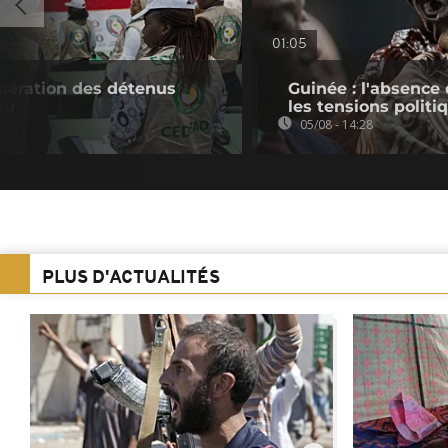
01:05
bération des détenus
Guinée : l'absenc
au
les tensions politi
05/08 - 14:28
PLUS D'ACTUALITÉS