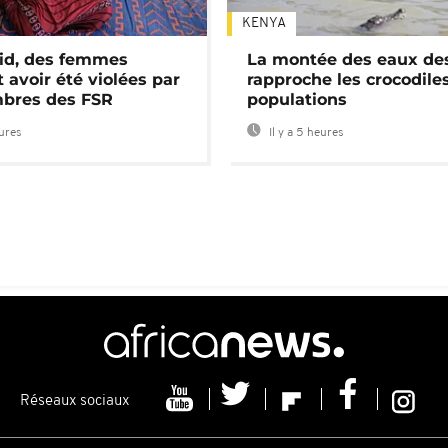
KENYA
id, des femmes
La montée des eaux des
 avoir été violées par
rapproche les crocodile
bres des FSR
populations
eures
Il y a 5 heures
Réseaux sociaux