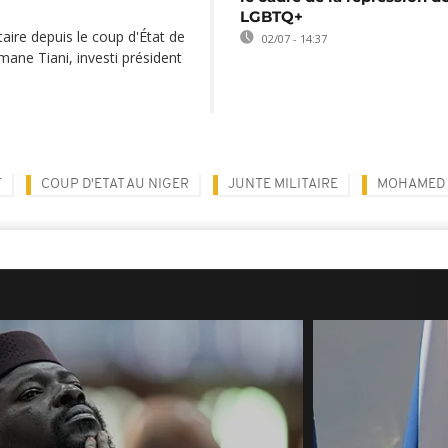
LGBTQ+
taire depuis le coup d'État de
02/07 - 14:37
mane Tiani, investi président
T
COUP D'ETAT AU NIGER
JUNTE MILITAIRE
MOHAMED