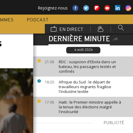
Rejoignez-nous
AMMES
PODCAST
EN DIRECT
DERNIÈRE MINUTE
s
6 août 2026
RDC : suspicion d'Ebola dans un
21:08
bateau, les passagers testés et
confinés
Afrique du Sud : le départ de
18:20
travailleurs migrants fragilise
l'industrie textile
Haïti : le Premier ministre appelle à
17:08
la tenue des élections malgré
l'insécurité
PUBLICITÉ