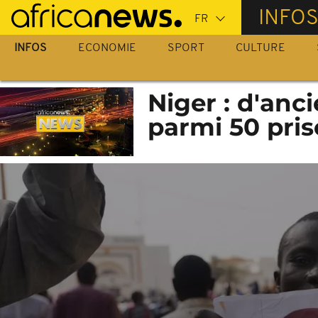
Passer
INFO
au
contenu
INFOS
ECONOMIE
SPORT
CULTURE
principal
Niger : d'anci
parmi 50 pris