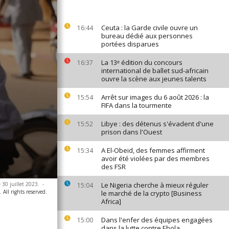
Ceuta : la Garde civile ouvre un
16:44
bureau dédié aux personnes
portées disparues
La 13ᵉ édition du concours
16:37
international de ballet sud-africain
ouvre la scène aux jeunes talents
Arrêt sur images du 6 août 2026 : la
15:54
FIFA dans la tourmente
Libye : des détenus s'évadent d'une
15:52
prison dans l'Ouest
A El-Obeid, des femmes affirment
15:34
avoir été violées par des membres
des FSR
 30 juillet 2023.
-
Le Nigeria cherche à mieux réguler
15:04
ll rights reserved.
le marché de la crypto [Business
Africa]
Dans l'enfer des équipes engagées
15:00
dans la lutte contre Ebola