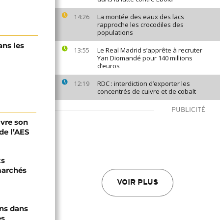
La montée des eaux des lacs
14:26
rapproche les crocodiles des
populations
ans les
Le Real Madrid s’apprête à recruter
13:55
Yan Diomandé pour 140 millions
d’euros
RDC : interdiction d’exporter les
12:19
concentrés de cuivre et de cobalt
PUBLICITÉ
ivre son
de l’AES
ts
marchés
VOIR PLUS
ons dans
es