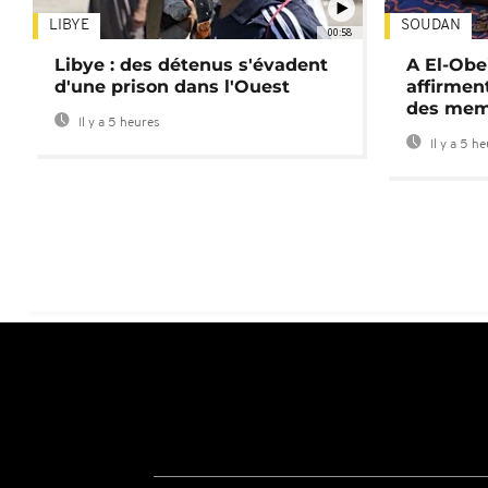
LIBYE
SOUDAN
00:58
Libye : des détenus s'évadent
A El-Obe
d'une prison dans l'Ouest
affirment
des mem
Il y a 5 heures
Il y a 5 h