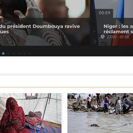
00:59
e du président Doumbouya ravive
Niger : les
ques
réclament s
27/07 - 07:06