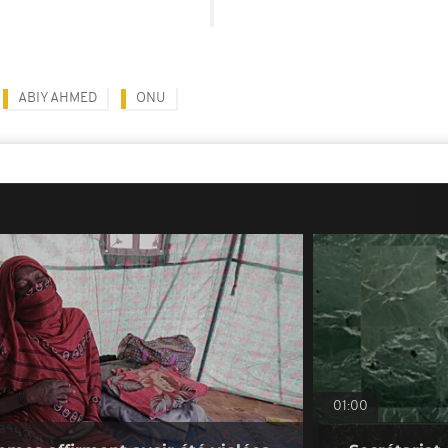
ABIY AHMED
ONU
01:00