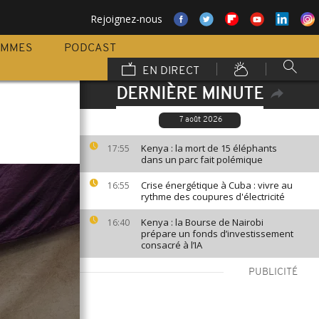
Rejoignez-nous
AMMES
PODCAST
EN DIRECT
DERNIÈRE MINUTE
7 août 2026
Kenya : la mort de 15 éléphants
17:55
dans un parc fait polémique
Crise énergétique à Cuba : vivre au
16:55
rythme des coupures d'électricité
Kenya : la Bourse de Nairobi
16:40
prépare un fonds d’investissement
consacré à l’IA
PUBLICITÉ