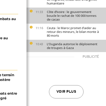
humanitaire
Côte d’Ivoire : le gouvernement
11:33
boucle le rachat de 100 000 tonnes
ombats au
de cacao
Ceuta : le Maroc promet d’aider au
11:16
retour des mineurs, le bilan monte à
80 morts
re au
L’Ouganda autorise le déploiement
10:43
de troupes à Gaza
PUBLICITÉ
 terrain
astère
VOIR PLUS
bats entre
igré