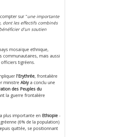
 compter sur "
une importante
, dont les effectifs combinés
énéficier d'un soutien
n pays mosaïque ethnique,
s communautaires, mais aussi
fficiers tigréens.
impliquer
l'Erythrée
, frontalière
er ministre
Abiy
a conclu une
ration des Peuples du
nt la guerre frontalière
 la plus importante en
Ethiopie
-
tigréenne (6% de la population)
depuis quittée, se positionnant