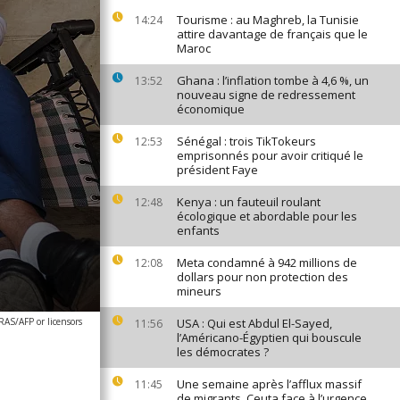
Tourisme : au Maghreb, la Tunisie
14:24
attire davantage de français que le
Maroc
Ghana : l’inflation tombe à 4,6 %, un
13:52
nouveau signe de redressement
économique
Sénégal : trois TikTokeurs
12:53
emprisonnés pour avoir critiqué le
président Faye
Kenya : un fauteuil roulant
12:48
écologique et abordable pour les
enfants
Meta condamné à 942 millions de
12:08
dollars pour non protection des
mineurs
/AFP or licensors
USA : Qui est Abdul El-Sayed,
11:56
l’Américano-Égyptien qui bouscule
les démocrates ?
Une semaine après l’afflux massif
11:45
de migrants, Ceuta face à l’urgence