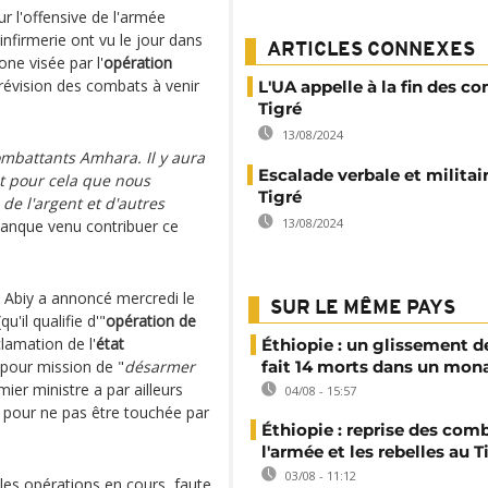
r l'offensive de l'armée
'infirmerie ont vu le jour dans
ARTICLES CONNEXES
one visée par l'
opération
évision des combats à venir
L'UA appelle à la fin des c
Tigré
13/08/2024
mbattants Amhara. Il y aura
Escalade verbale et militai
st pour cela que nous
Tigré
e l'argent et d'autres
13/08/2024
banque venu contribuer ce
 Abiy a annoncé mercredi le
SUR LE MÊME PAYS
(qu'il qualifie d'"
opération de
amation de l'
état
Éthiopie : un glissement de
pour mission de "
désarmer
fait 14 morts dans un mon
mier ministre a par ailleurs
04/08 - 15:57
 pour ne pas être touchée par
Éthiopie : reprise des com
l'armée et les rebelles au T
03/08 - 11:12
 les opérations en cours, faute