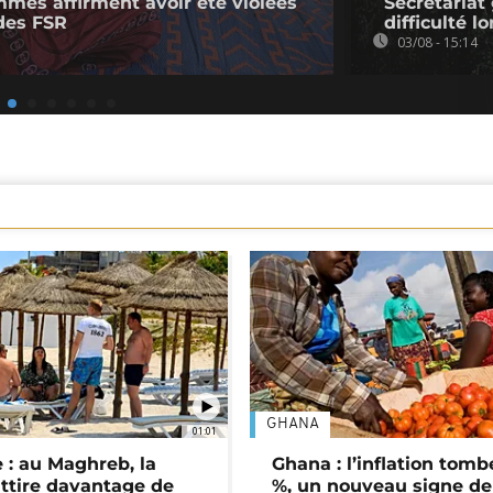
mmes affirment avoir été violées
Secrétariat
des FSR
difficulté l
03/08 - 15:14
GHANA
01:01
 : au Maghreb, la
Ghana : l’inflation tomb
attire davantage de
%, un nouveau signe de