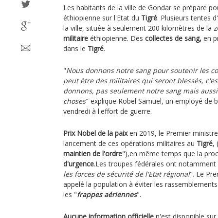
Les habitants de la ville de Gondar se prépare pou
éthiopienne sur l'Etat du
Tigré
. Plusieurs tentes d
la ville, située à seulement 200 kilomètres de la z
militaire
éthiopienne. Des
collectes de sang,
en pr
dans le
Tigré
.
"
Nous donnons notre sang pour soutenir les co
peut être des militaires qui seront blessés, c'e
donnons, pas seulement notre sang mais aussi d
choses
" explique Robel Samuel, un employé de 
vendredi à l'effort de guerre.
Prix Nobel de la paix
en 2019, le Premier ministre
lancement de ces opérations militaires au
Tigré
, 
maintien de l'ordre
"),en même temps que la procl
d'urgence
.Les troupes fédérales ont notamment 
les forces de sécurité de l'Etat régional
". Le Pre
appelé la population à éviter les rassemblements
les "
frappes aériennes
".
Aucune information officielle
n'est disponible sur