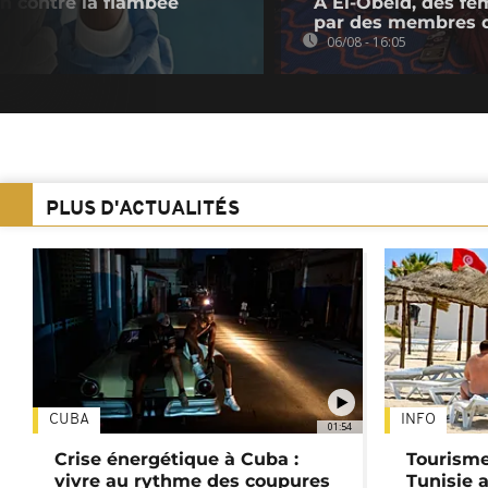
n contre la flambée
A El-Obeid, des fe
par des membres 
06/08 - 16:05
PLUS D'ACTUALITÉS
CUBA
INFO
01:54
Crise énergétique à Cuba :
Tourisme
vivre au rythme des coupures
Tunisie 