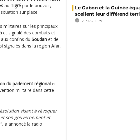
es
au
Tigré
par le pouvoir,
Le Gabon et la Guinée équa
 situation sur place.
scellent leur différend terri
29/07 - 10:39
 militaires sur les principaux
a
et signalé des combats et
, aux confins du
Soudan
et de
i signalés dans la région
Afar
,
ion du parlement régional
et
vention militaire dans cette
.
ésolution visant à révoquer
é et son gouvernement et
m
", a annoncé la radio