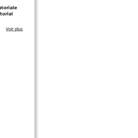
toriale
torial
Voir plus