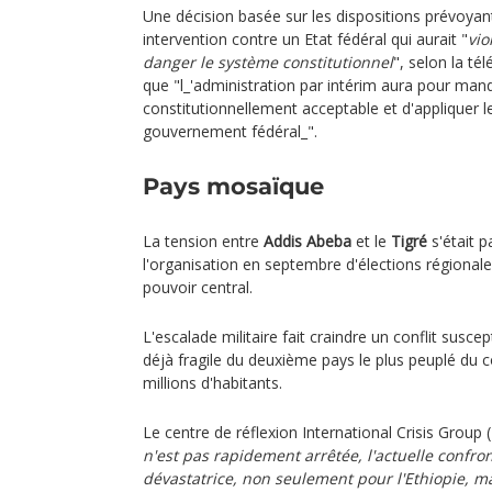
Une décision basée sur les dispositions prévoyant 
intervention contre un Etat fédéral qui aurait "
vio
danger le système constitutionnel
", selon la té
que "l_'administration par intérim aura pour man
constitutionnellement acceptable et d'appliquer l
gouvernement fédéral_".
Pays mosaïque
La tension entre
Addis Abeba
et le
Tigré
s'était p
l'organisation en septembre d'élections régional
pouvoir central.
L'escalade militaire fait craindre un conflit suscep
déjà fragile du deuxième pays le plus peuplé du 
millions d'habitants.
Le centre de réflexion International Crisis Group 
n'est pas rapidement arrêtée, l'actuelle confro
dévastatrice, non seulement pour l'Ethiopie, ma