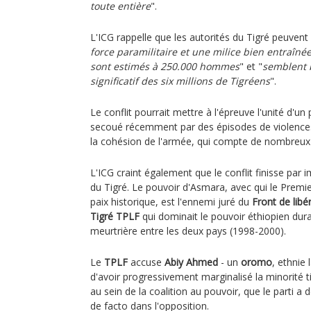
toute entière
".
L'ICG rappelle que les autorités du Tigré peuvent
force paramilitaire et une milice bien entraînée
sont estimés à 250.000 hommes
" et "
semblent b
significatif des six millions de Tigréens
".
Le conflit pourrait mettre à l'épreuve l'unité d'u
secoué récemment par des épisodes de violence
la cohésion de l'armée, qui compte de nombreux o
L'ICG craint également que le conflit finisse par 
du Tigré. Le pouvoir d'Asmara, avec qui le Premi
paix historique, est l'ennemi juré du
Front de libé
Tigré TPLF
qui dominait le pouvoir éthiopien dura
meurtrière entre les deux pays (1998-2000).
Le
TPLF
accuse
Abiy Ahmed
- un
oromo
, ethnie
d'avoir progressivement marginalisé la minorité 
au sein de la coalition au pouvoir, que le parti a 
de facto dans l'opposition.