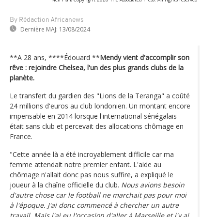
By Rédaction Africanews
Dernière MAJ:
13/08/2024
**A 28 ans, ****Édouard **
Mendy vient d'accomplir son
rêve : rejoindre Chelsea, l'un des plus grands clubs de la
planète.
Le transfert du gardien des "Lions de la Teranga" a coûté
24 millions d'euros au club londonien. Un montant encore
impensable en 2014 lorsque l'international sénégalais
était sans club et percevait des allocations chômage en
France.
"Cette année là a été incroyablement difficile car ma
femme attendait notre premier enfant. L'aide au
chômage n'allait donc pas nous suffire, a expliqué le
joueur à la chaîne officielle du club.
Nous avions besoin
d'autre chose car le football ne marchait pas pour moi
à l'époque. J'ai donc commencé à chercher un autre
travail. Mais j'ai eu l'occasion d'aller à Marseille et j'y ai