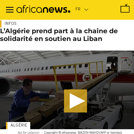
Passer
au
contenu
principal
INFOS
L’Algérie prend part à la chaîne de
solidarité en soutien au Liban
ALGÉRIE
Aid for Lebanon
-
Copyright © africanews
MAZEN MAHDI/AFP or licensors