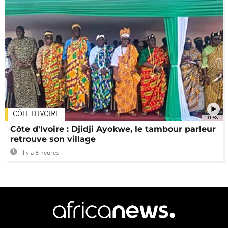
CÔTE D'IVOIRE
01:58
Côte d'Ivoire : Djidji Ayokwe, le tambour parleur
retrouve son village
Il y a 8 heures