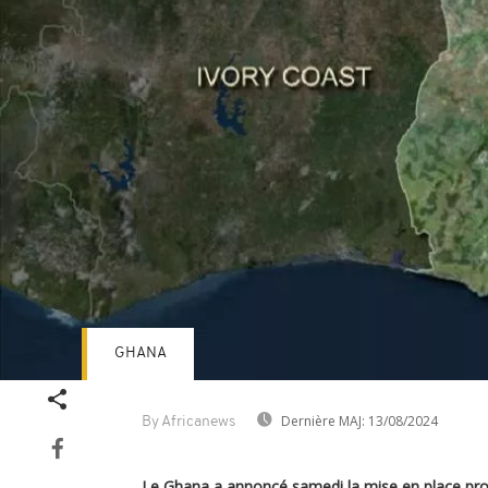
GHANA
Dernière MAJ:
13/08/2024
By Africanews
Le Ghana a annoncé samedi la mise en place pr