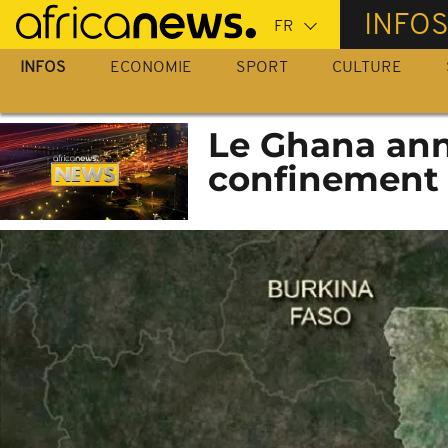
Passer
INFO
au
contenu
INFOS
ECONOMIE
SPORT
CULTURE
principal
Le Ghana an
confinement 