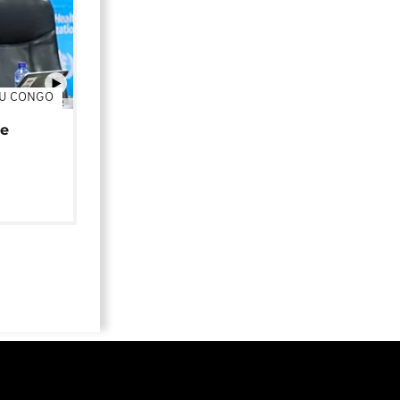
DU CONGO
01:02
de