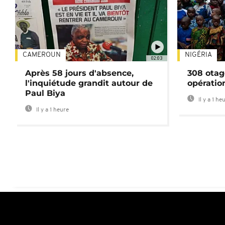
CAMEROUN
NIGÉRIA
02:03
Après 58 jours d'absence,
308 otag
l'inquiétude grandit autour de
opératio
Paul Biya
Il y a 1 he
Il y a 1 heure