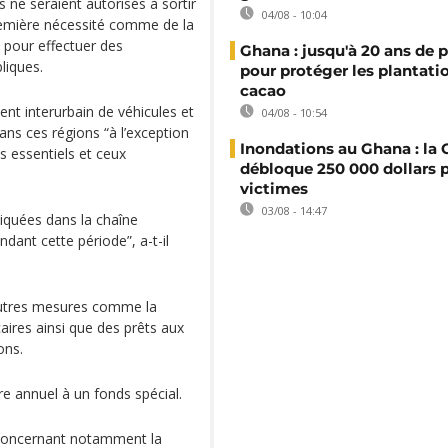
s ne seraient autorisés à sortir
04/08 - 10:04
remière nécessité comme de la
 pour effectuer des
Ghana : jusqu'à 20 ans de 
bliques.
pour protéger les plantati
cacao
nt interurbain de véhicules et
04/08 - 10:54
ans ces régions “à l’exception
Inondations au Ghana : l
s essentiels et ceux
débloque 250 000 dollars p
victimes
03/08 - 14:47
liquées dans la chaîne
ndant cette période”, a-t-il
autres mesures comme la
aires ainsi que des prêts aux
ons.
re annuel à un fonds spécial.
 concernant notamment la