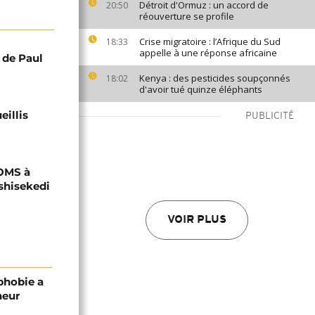
Détroit d'Ormuz : un accord de
20:50
réouverture se profile
Crise migratoire : l’Afrique du Sud
18:33
appelle à une réponse africaine
 de Paul
Kenya : des pesticides soupçonnés
18:02
d'avoir tué quinze éléphants
eillis
PUBLICITÉ
'OMS à
shisekedi
VOIR PLUS
phobie a
neur