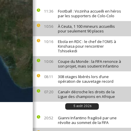
Football : Vozinha accueilli en héros
11:36
par les supporters de Colo-Colo
À Ceuta, 1 100 mineurs accueillis
10:56
pour seulement 90 places
Ebola en RDC : le chef de l'OMS à
10:16
Kinshasa pour rencontrer
Tshisekedi
Coupe du Monde : la FIFA renonce à
10:06
son projet, mais soutient Infantino
308 otages libérés lors d’une
08:11
opération de sauvetage record
Canal+ décroche les droits de la
07:20
Ligue des champions en Afrique
5 août 2026
Gianni Infantino fragilisé par une
20:52
révolte au sommet de la FIFA