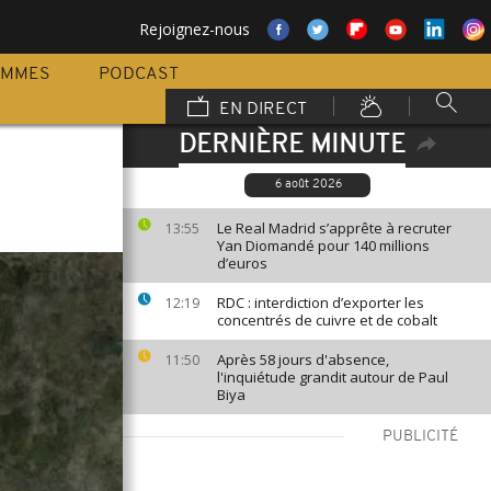
Rejoignez-nous
AMMES
PODCAST
EN DIRECT
DERNIÈRE MINUTE
6 août 2026
Le Real Madrid s’apprête à recruter
13:55
Yan Diomandé pour 140 millions
d’euros
RDC : interdiction d’exporter les
12:19
concentrés de cuivre et de cobalt
Après 58 jours d'absence,
11:50
l'inquiétude grandit autour de Paul
Biya
PUBLICITÉ