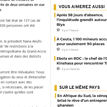
rée de deux semaines en vue
VOUS AIMEREZ AUSSI
s.
Après 58 jours d'absence,
l'inquiétude grandit autour
 ont fait état de 137 cas de
Biya
.030 personnes ont été
Il y a 1 heure
À Ceuta, 1 100 mineurs accu
ir, le président Nana Akufo-
pour seulement 90 places
i “de restrictions à la
Il y a 1 heure
métropolitaine du Grand Accra
umasi et dans des districts
Ebola en RDC : le chef de l
Kinshasa pour rencontrer T
Il y a 2 heures
ourront être réévaluées “nous
ation du virus et d’intensifier
 en contact avec des
, si nécessaire, de les placer
SUR LE MÊME PAYS
l s’avère qu’elles sont
En Afrique du Sud, la xéno
brisé le rêve d’un entrepre
ghanéen