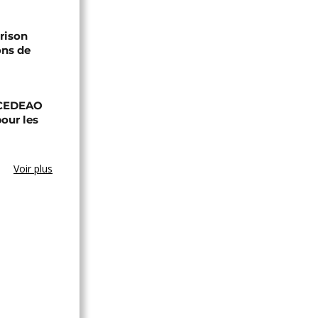
prison
ons de
a CEDEAO
our les
Voir plus