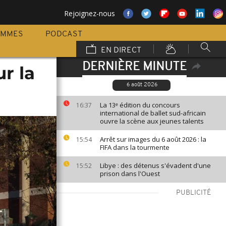
Rejoignez-nous
AMMES
PODCAST
EN DIRECT
DERNIÈRE MINUTE
ur la
6 août 2026
La 13ᵉ édition du concours
16:37
international de ballet sud-africain
ouvre la scène aux jeunes talents
Arrêt sur images du 6 août 2026 : la
15:54
FIFA dans la tourmente
Libye : des détenus s'évadent d'une
15:52
prison dans l'Ouest
PUBLICITÉ