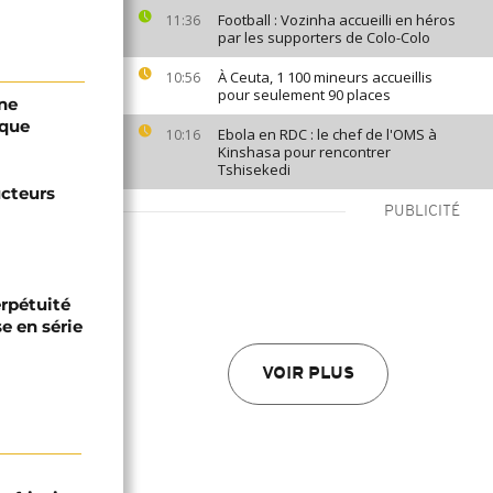
Football : Vozinha accueilli en héros
11:36
par les supporters de Colo-Colo
À Ceuta, 1 100 mineurs accueillis
10:56
pour seulement 90 places
une
ique
Ebola en RDC : le chef de l'OMS à
10:16
Kinshasa pour rencontrer
Tshisekedi
ucteurs
PUBLICITÉ
erpétuité
e en série
VOIR PLUS