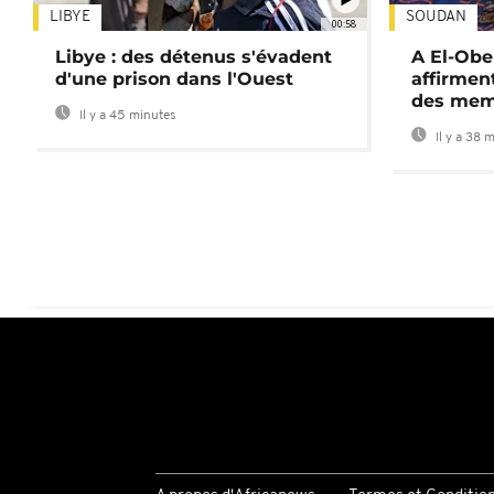
LIBYE
SOUDAN
00:58
Libye : des détenus s'évadent
A El-Obe
d'une prison dans l'Ouest
affirment
des mem
Il y a 45 minutes
Il y a 38 