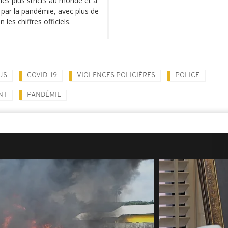
les plus stricts au monde et a
 par la pandémie, avec plus de
les chiffres officiels.
US
COVID-19
VIOLENCES POLICIÈRES
POLICE
NT
PANDÉMIE