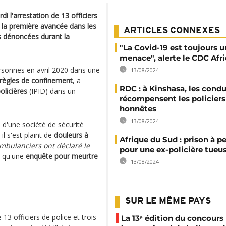
i l'arrestation de 13 officiers
 la première avancée dans les
ARTICLES CONNEXES
s dénoncées durant la
"La Covid-19 est toujours 
menace", alerte le CDC Afr
ersonnes en avril 2020 dans une
13/08/2024
règles de confinement
, a
RDC : à Kinshasa, les cond
olicières
(IPID) dans un
récompensent les policiers
honnêtes
13/08/2024
es d'une société de sécurité
l s'est plaint de
douleurs à
Afrique du Sud : prison à p
mbulanciers ont déclaré le
pour une ex-policière tueus
t qu'une
enquête pour meurtre
13/08/2024
SUR LE MÊME PAYS
13 officiers de police et trois
La 13ᵉ édition du concours