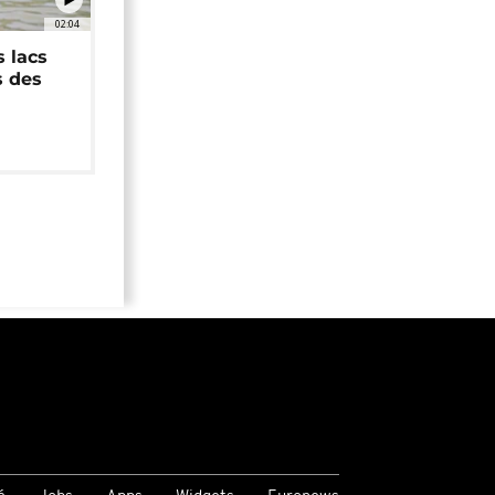
02:04
 lacs
s des