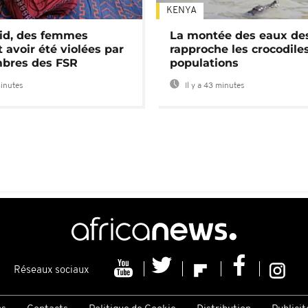
KENYA
id, des femmes
La montée des eaux des
 avoir été violées par
rapproche les crocodile
bres des FSR
populations
minutes
Il y a 43 minutes
Réseaux sociaux