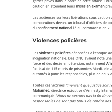
gardes privés dans le cadre de cette affaire. Tous
caution en attendant leurs
mises en examen
prév
Les audiences sur leurs libérations sous caution 
comparutions devant un tribunal d'officiers de p
du confinement national
lié au coronavirus en 202
Violences policières
Les
violences policières
dénoncées à l'époque ava
indignation nationale. Des ONG avaient noté une
force et des décès en détention, notamment
Amn
fait état de 115 morts de prisonniers.Mardi, elle a
autorités à punir les responsables, plus de deux a
Toutes ces victimes
"méritent que justice soit 
Mohamed
, directrice exécutive d'Amnesty Intern
communiqué.
"Nous ne verrons pas la fin de ces
responsables ne sont pas tenus de rendre des