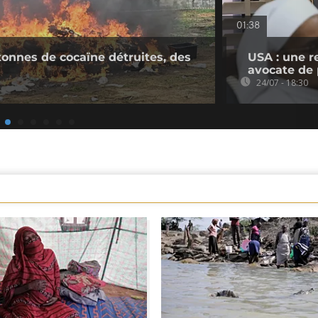
01:38
 tonnes de cocaïne détruites, des
USA : une r
avocate de 
24/07 - 18:30