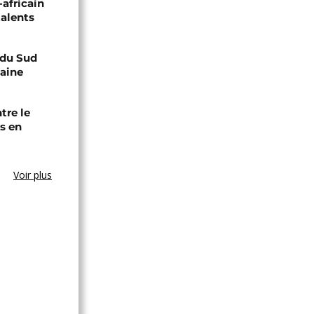
-africain
talents
e du Sud
caine
tre le
s en
Voir plus