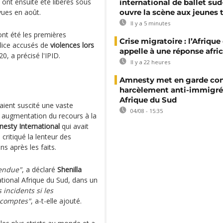
 ont ensuite été libérés sous
international de ballet sud
ues en août.
ouvre la scène aux jeunes 
Il y a 5 minutes
ont été les premières
Crise migratoire : l’Afriqu
olice accusés de
violences lors
appelle à une réponse afri
0, a précisé l'IPID.
Il y a 22 heures
Amnesty met en garde con
harcèlement anti-immigré
Afrique du Sud
ient suscité une vaste
04/08 - 15:35
 augmentation du recours à la
esty International
qui avait
 critiqué la lenteur des
ns après les faits.
rendue"
, a déclaré
Shenilla
ational Afrique du Sud, dans un
 incidents si les
 comptes"
, a-t-elle ajouté.