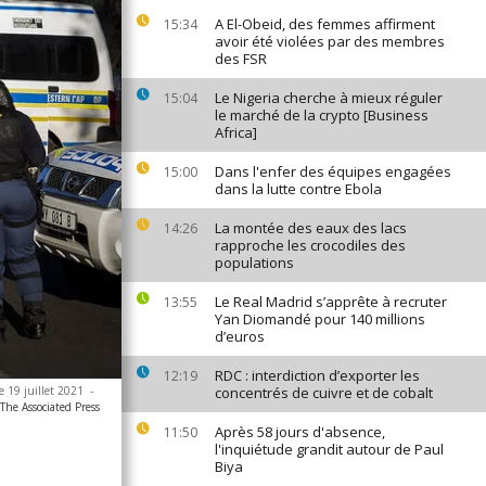
A El-Obeid, des femmes affirment
15:34
avoir été violées par des membres
des FSR
Le Nigeria cherche à mieux réguler
15:04
le marché de la crypto [Business
Africa]
Dans l'enfer des équipes engagées
15:00
dans la lutte contre Ebola
La montée des eaux des lacs
14:26
rapproche les crocodiles des
populations
Le Real Madrid s’apprête à recruter
13:55
Yan Diomandé pour 140 millions
d’euros
RDC : interdiction d’exporter les
12:19
e 19 juillet 2021
-
concentrés de cuivre et de cobalt
he Associated Press
Après 58 jours d'absence,
11:50
l'inquiétude grandit autour de Paul
Biya