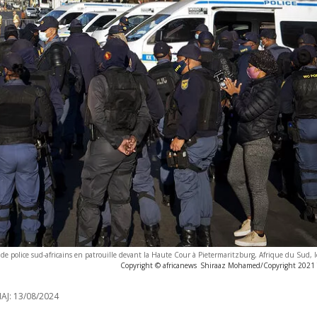
de police sud-africains en patrouille devant la Haute Cour à Pietermaritzburg, Afrique du Sud, l
Copyright © africanews
Shiraaz Mohamed/Copyright 2021 T
AJ:
13/08/2024