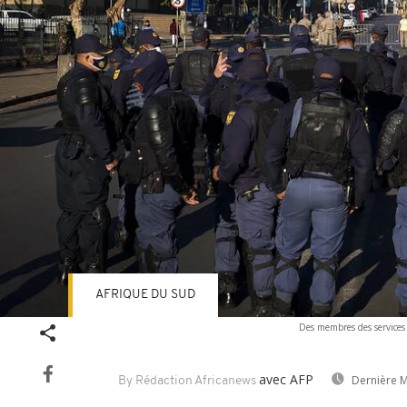
AFRIQUE DU SUD
Des membres des services 
avec AFP
Dernière M
By Rédaction Africanews