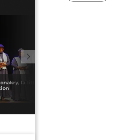
02:20
onakry, la littérature est bien plus
Buru
sion
déco
16/0