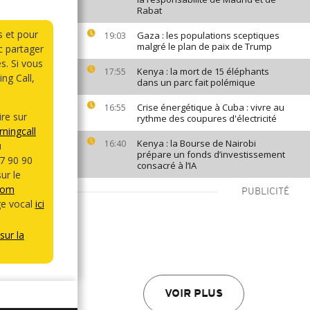
Rabat
s et pour
Gaza : les populations sceptiques
19:03
malgré le plan de paix de Trump
 partager
s. Si vous
Kenya : la mort de 15 éléphants
17:55
ng Call,
dans un parc fait polémique
Crise énergétique à Cuba : vivre au
16:55
re sur
rythme des coupures d'électricité
ningcall
Kenya : la Bourse de Nairobi
16:40
u
prépare un fonds d’investissement
7 90 90
consacré à l’IA
ur le
com
PUBLICITÉ
e vocal
ici
sur la
VOIR PLUS