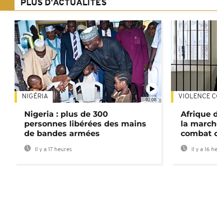
PLUS D'ACTUALITÉS
NIGÉRIA
VIOLENCE C
02:08
Nigeria : plus de 300
Afrique 
personnes libérées des mains
la march
de bandes armées
combat 
Il y a 17 heures
Il y a 16 h