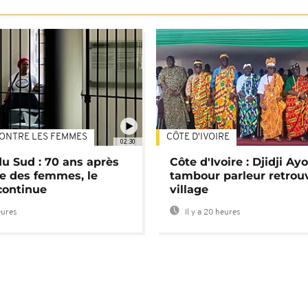
ONTRE LES FEMMES
CÔTE D'IVOIRE
02:30
du Sud : 70 ans après
Côte d'Ivoire : Djidji Ay
e des femmes, le
tambour parleur retrou
continue
village
eures
Il y a 20 heures