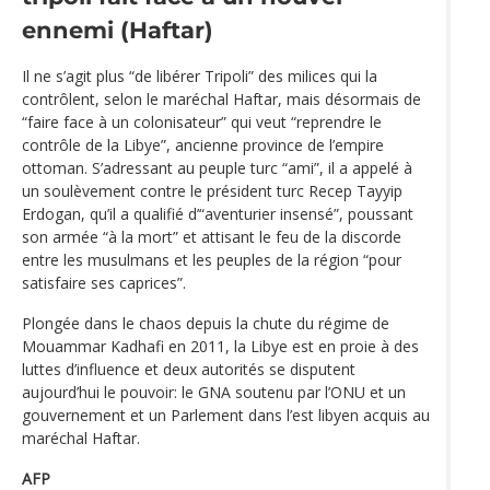
ennemi (Haftar)
Il ne s’agit plus “de libérer Tripoli” des milices qui la
contrôlent, selon le maréchal Haftar, mais désormais de
“faire face à un colonisateur” qui veut “reprendre le
contrôle de la Libye”, ancienne province de l’empire
ottoman. S’adressant au peuple turc “ami”, il a appelé à
un soulèvement contre le président turc Recep Tayyip
Erdogan, qu’il a qualifié d’“aventurier insensé”, poussant
son armée “à la mort” et attisant le feu de la discorde
entre les musulmans et les peuples de la région “pour
satisfaire ses caprices”.
Plongée dans le chaos depuis la chute du régime de
Mouammar Kadhafi en 2011, la Libye est en proie à des
luttes d’influence et deux autorités se disputent
aujourd’hui le pouvoir: le GNA soutenu par l’ONU et un
gouvernement et un Parlement dans l’est libyen acquis au
maréchal Haftar.
AFP