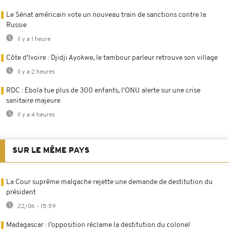
Le Sénat américain vote un nouveau train de sanctions contre la
Russie
Il y a 1 heure
Côte d'Ivoire : Djidji Ayokwe, le tambour parleur retrouve son village
Il y a 2 heures
RDC : Ebola tue plus de 300 enfants, l'ONU alerte sur une crise
sanitaire majeure
Il y a 4 heures
SUR LE MÊME PAYS
La Cour suprême malgache rejette une demande de destitution du
président
22/06 - 15:59
Madagascar : l’opposition réclame la destitution du colonel