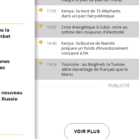
Kenya : la mort de 15 éléphants
17:55
dans un parc fait polémique
Crise énergétique à Cuba : vivre au
16:55
s la
rythme des coupures d'électricité
mbat
Kenya : la Bourse de Nairobi
16:40
prépare un fonds d’investissement
consacré à l’IA
nnes
Tourisme : au Maghreb, la Tunisie
14:24
es
attire davantage de français que le
Maroc
PUBLICITÉ
n nouveau
a Russie
VOIR PLUS