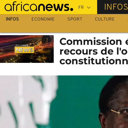
Passer
INFO
au
contenu
INFOS
ECONOMIE
SPORT
CULTURE
principal
Commission él
recours de l'o
constitutionn