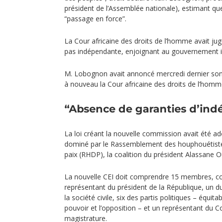
président de l’Assemblée nationale), estimant que
“passage en force”.
La Cour africaine des droits de l’homme avait jug
pas indépendante, enjoignant au gouvernement iv
M. Lobognon avait annoncé mercredi dernier son 
à nouveau la Cour africaine des droits de l’homm
“Absence de garanties d’in
La loi créant la nouvelle commission avait été a
dominé par le Rassemblement des houphouétistes
paix (RHDP), la coalition du président Alassane O
La nouvelle CEI doit comprendre 15 membres, co
représentant du président de la République, un du m
la société civile, six des partis politiques – équit
pouvoir et l’opposition – et un représentant du Co
magistrature.