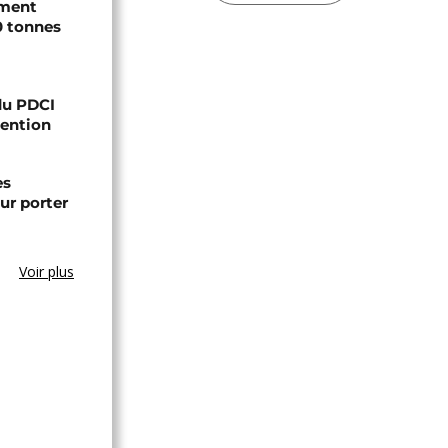
ement
0 tonnes
 du PDCI
tention
es
ur porter
Voir plus