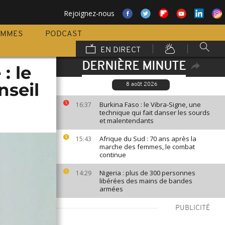
Rejoignez-nous
AMMES
PODCAST
EN DIRECT
DERNIÈRE MINUTE
: le
nseil
8 août 2026
Burkina Faso : le Vibra-Signe, une
16:37
technique qui fait danser les sourds
et malentendants
Afrique du Sud : 70 ans après la
15:43
marche des femmes, le combat
continue
Nigeria : plus de 300 personnes
14:29
libérées des mains de bandes
armées
PUBLICITÉ