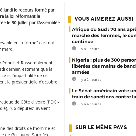
té lundi le recours formé par
e la loi réformant la
VOUS AIMEREZ AUSSI
e le 30 juillet par l’Assemblée
Afrique du Sud : 70 ans aprè
marche des femmes, le co
continue
cevable en la forme” car mal
P mardi.
Il y a 1 heure
Nigeria : plus de 300 perso
x Populi et Rassemblement,
libérées des mains de band
edi dernier, estimant que la
armées
e et l’impartialité de cet
Il y a 2 heures
nt la présidentielle d’octobre
Le Sénat américain vote u
train de sanctions contre l
tique de Côte d’Ivoire (PDCI-
Il y a 4 heures
dié), “66 députés” avaient
SUR LE MÊME PAYS
caine des droits de l’homme et
he de Guillaume Soro (ex-