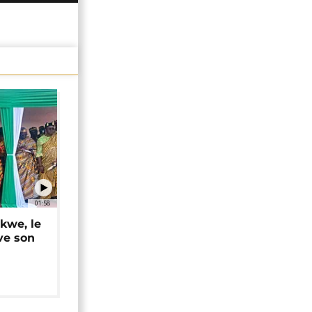
01:58
okwe, le
ve son