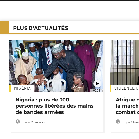
PLUS D'ACTUALITÉS
NIGÉRIA
VIOLENCE C
02:08
Nigeria : plus de 300
Afrique 
personnes libérées des mains
la march
de bandes armées
combat 
Il y a 2 heures
Il y a 1 he