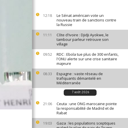
Le Sénat américain vote un
12:18
nouveau train de sanctions contre
la Russie
Côte d'Ivoire : Djidji Ayokwe, le
11:11
tambour parleur retrouve son
village
RDC : Ebola tue plus de 300 enfants,
09:52
l'ONU alerte sur une crise sanitaire
majeure
Espagne : vaste réseau de
08:33
trafiquants démantelé en
Méditerranée
7 août 2026
Ceuta : une ONG marocaine pointe
21:06
la responsabilité de Madrid et de
Rabat
Gaza : les populations sceptiques
19:03
malgré le plan de paix de Trump