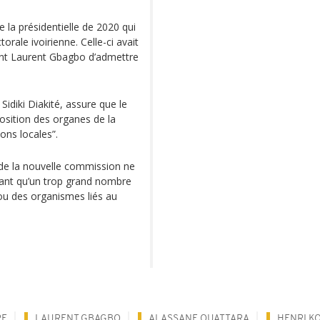
de la présidentielle de 2020 qui
orale ivoirienne. Celle-ci avait
dent Laurent Gbagbo d’admettre
, Sidiki Diakité, assure que le
osition des organes de la
ns locales”.
de la nouvelle commission ne
mant qu’un trop grand nombre
u des organismes liés au
RE
LAURENT GBAGBO
ALASSANE OUATTARA
HENRI K