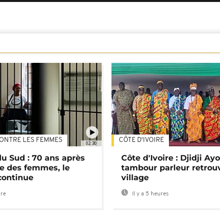
ONTRE LES FEMMES
CÔTE D'IVOIRE
02:30
du Sud : 70 ans après
Côte d'Ivoire : Djidji Ay
e des femmes, le
tambour parleur retrou
continue
village
ure
Il y a 5 heures