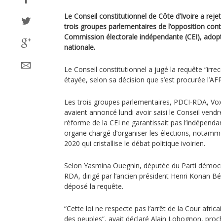
Le Conseil constitutionnel de Côte d’Ivoire a reje
trois groupes parlementaires de l’opposition contr
Commission électorale indépendante (CEI), adopté
nationale.
Le Conseil constitutionnel a jugé la requête “irre
étayée, selon sa décision que s’est procurée l’AF
Les trois groupes parlementaires, PDCI-RDA, Vo
avaient annoncé lundi avoir saisi le Conseil vendr
réforme de la CEI ne garantissait pas l’indépendanc
organe chargé d’organiser les élections, notamme
2020 qui cristallise le débat politique ivoirien.
Selon Yasmina Ouegnin, députée du Parti démocra
RDA, dirigé par l’ancien président Henri Konan Bé
déposé la requête.
“Cette loi ne respecte pas l’arrêt de la Cour afri
des peuples”, avait déclaré Alain Lobognon, proc