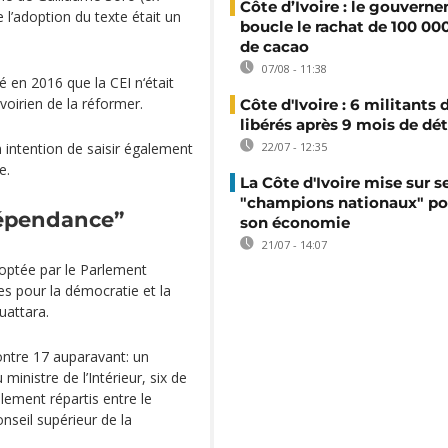
Côte d’Ivoire : le gouvern
 l’adoption du texte était un
boucle le rachat de 100 00
de cacao
07/08 - 11:38
é en 2016 que la CEI n‘était
oirien de la réformer.
Côte d'Ivoire : 6 militants
libérés après 9 mois de dé
intention de saisir également
22/07 - 12:35
e.
La Côte d'Ivoire mise sur s
"champions nationaux" po
dépendance”
son économie
21/07 - 14:07
doptée par le Parlement
 pour la démocratie et la
uattara.
ntre 17 auparavant: un
inistre de l’Intérieur, six de
ablement répartis entre le
nseil supérieur de la