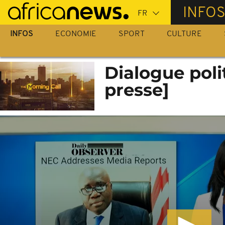
Passer
INFO
au
contenu
INFOS
ECONOMIE
SPORT
CULTURE
principal
Dialogue poli
presse]