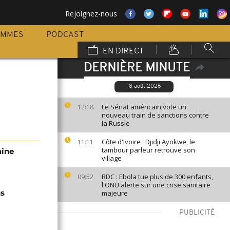
Rejoignez-nous
AMMES
PODCAST
EN DIRECT
DERNIÈRE MINUTE
8 août 2026
Le Sénat américain vote un
12:18
nouveau train de sanctions contre
la Russie
Côte d'Ivoire : Djidji Ayokwe, le
11:11
tambour parleur retrouve son
aîne
village
RDC : Ebola tue plus de 300 enfants,
09:52
l'ONU alerte sur une crise sanitaire
ns
majeure
PUBLICITÉ