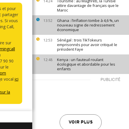
Tourisme : au Maghreb, la Tunisie
14:24
attire davantage de français que le
s et pour
Maroc
 partager
s. Si vous
Ghana : l’inflation tombe à 4,6 %, un
13:52
nouveau signe de redressement
ng Call,
économique
Sénégal : trois TikTokeurs
12:53
re sur
emprisonnés pour avoir critiqué le
ningcall
président Faye
u
Kenya : un fauteuil roulant
12:48
7 90 90
écologique et abordable pour les
ur le
enfants
com
e vocal
ici
PUBLICITÉ
sur la
VOIR PLUS