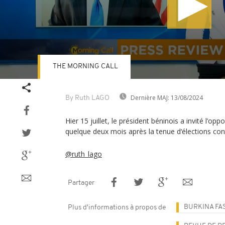
THE MORNING CALL
Volume
90%
Dernière MAJ:
13/08/2024
By Ruth LAGO
Hier 15 juillet, le président béninois a invité l’opp
quelque deux mois après la tenue d‘élections con
@ruth_lago
Partager
BURKINA FA
Plus d'informations à propos de