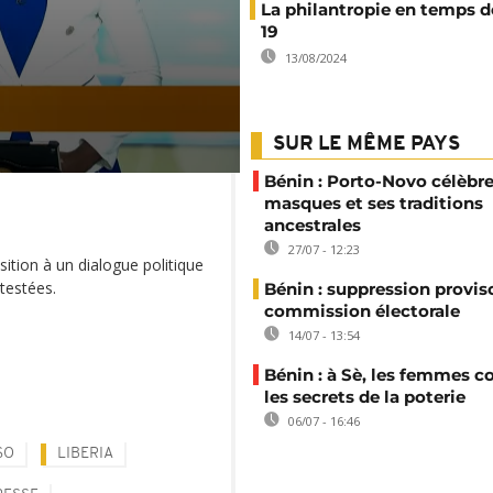
La philantropie en temps d
19
13/08/2024
SUR LE MÊME PAYS
Bénin : Porto-Novo célèbre
masques et ses traditions
ancestrales
27/07 - 12:23
osition à un dialogue politique
testées.
Bénin : suppression proviso
commission électorale
14/07 - 13:54
Bénin : à Sè, les femmes c
les secrets de la poterie
06/07 - 16:46
SO
LIBERIA