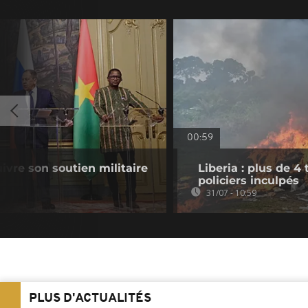
00:59
uivre son soutien militaire
Liberia : plus de 4
policiers inculpés
31/07 - 10:59
PLUS D'ACTUALITÉS