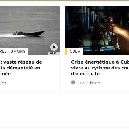
TRES HUMAINS
CUBA
01:18
: vaste réseau de
Crise énergétique à Cub
nts démantelé en
vivre au rythme des co
anée
d'électricité
eures
Il y a 20 heures