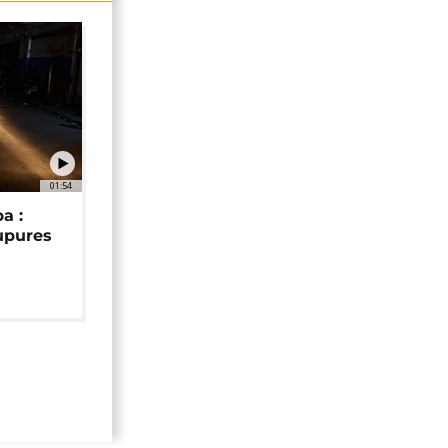
01:54
a :
upures