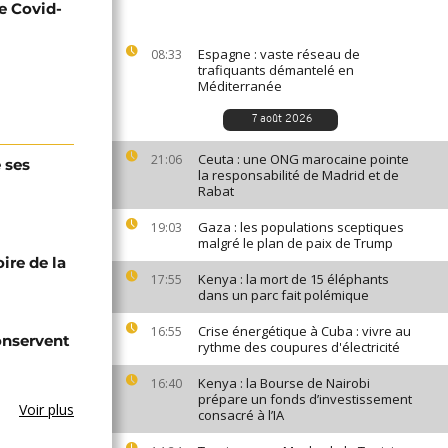
e Covid-
Espagne : vaste réseau de
08:33
trafiquants démantelé en
Méditerranée
7 août 2026
Ceuta : une ONG marocaine pointe
21:06
 ses
la responsabilité de Madrid et de
Rabat
Gaza : les populations sceptiques
19:03
malgré le plan de paix de Trump
ire de la
Kenya : la mort de 15 éléphants
17:55
dans un parc fait polémique
Crise énergétique à Cuba : vivre au
16:55
onservent
rythme des coupures d'électricité
Kenya : la Bourse de Nairobi
16:40
prépare un fonds d’investissement
Voir plus
consacré à l’IA