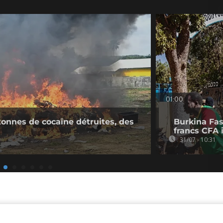
01:00
 tonnes de cocaïne détruites, des
Burkina Fas
francs CFA 
31/07 - 10:31