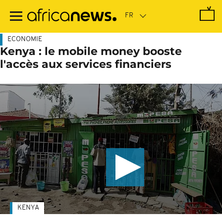
Passer
au
contenu
principal
ECONOMIE
Kenya : le mobile money booste
l'accès aux services financiers
KENYA