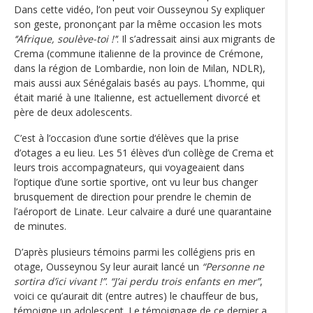
Dans cette vidéo, l’on peut voir Ousseynou Sy expliquer
son geste, prononçant par la même occasion les mots
‘‘Afrique, soulève-toi !’‘
. Il s’adressait ainsi aux migrants de
Crema (commune italienne de la province de Crémone,
dans la région de Lombardie, non loin de Milan, NDLR),
mais aussi aux Sénégalais basés au pays. L’homme, qui
était marié à une Italienne, est actuellement divorcé et
père de deux adolescents.
C’est à l’occasion d’une sortie d‘élèves que la prise
d’otages a eu lieu. Les 51 élèves d’un collège de Crema et
leurs trois accompagnateurs, qui voyageaient dans
l’optique d’une sortie sportive, ont vu leur bus changer
brusquement de direction pour prendre le chemin de
l’aéroport de Linate. Leur calvaire a duré une quarantaine
de minutes.
D’après plusieurs témoins parmi les collégiens pris en
otage, Ousseynou Sy leur aurait lancé un
“Personne ne
sortira d’ici vivant !”
.
“J’ai perdu trois enfants en mer”
,
voici ce qu’aurait dit (entre autres) le chauffeur de bus,
témoigne un adolescent. Le témoignage de ce dernier a