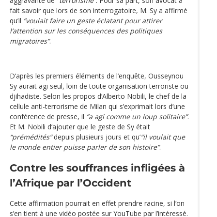
aggravante de
“terrorisme”
. Pour sa part, son avocat a
fait savoir que lors de son interrogatoire, M. Sy a affirmé
qu’il
“voulait faire un geste éclatant pour attirer
l’attention sur les conséquences des politiques
migratoires”
.
D’après les premiers éléments de l’enquête, Ousseynou
Sy aurait agi seul, loin de toute organisation terroriste ou
djihadiste. Selon les propos d’Alberto Nobili, le chef de la
cellule anti-terrorisme de Milan qui s’exprimait lors d’une
conférence de presse, il
“a agi comme un loup solitaire”
.
Et M. Nobili d’ajouter que le geste de Sy était
“prémédités”
depuis plusieurs jours et qu’
“il voulait que
le monde entier puisse parler de son histoire”
.
Contre les souffrances infligées à
l’Afrique par l’Occident
Cette affirmation pourrait en effet prendre racine, si l’on
s’en tient à une vidéo postée sur YouTube par l’intéressé.