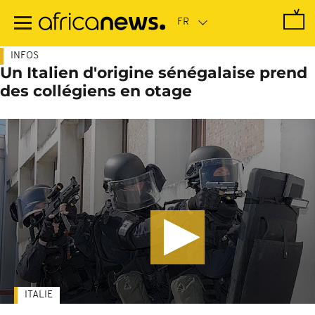
Passer
au
contenu
principal
INFOS
Un Italien d'origine sénégalaise prend
des collégiens en otage
ITALIE