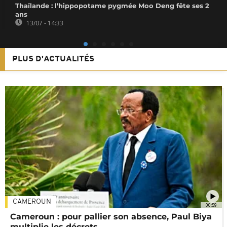
Thaïlande : l’hippopotame pygmée Moo Deng fête ses 2
ans
13/07 - 14:33
PLUS D'ACTUALITÉS
CAMEROUN
00:59
Cameroun : pour pallier son absence, Paul Biya
multiplie les décrets