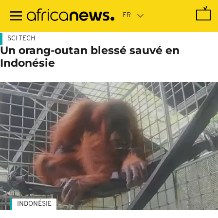
Passer
au
contenu
principal
SCI TECH
Un orang-outan blessé sauvé en
Indonésie
INDONÉSIE