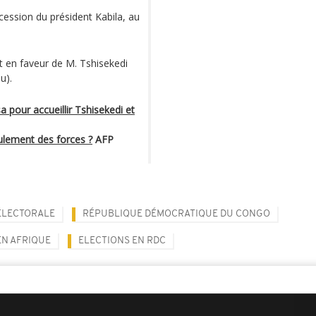
cession du président Kabila, au
t en faveur de M. Tshisekedi
u).
pour accueillir Tshisekedi et
ulement des forces ?
AFP
ÉLECTORALE
RÉPUBLIQUE DÉMOCRATIQUE DU CONGO
EN AFRIQUE
ELECTIONS EN RDC