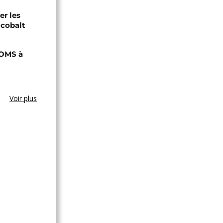
er les
 cobalt
'OMS à
Voir plus