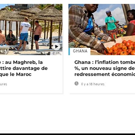
GHANA
01:01
 : au Maghreb, la
Ghana : l’inflation tomb
attire davantage de
%, un nouveau signe de
 que le Maroc
redressement économi
eures
Il y a 18 heures