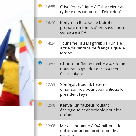
Crise énergétique à Cuba : vivre au
16:55
rythme des coupures d'électricité
Kenya : la Bourse de Nairobi
16:40
prépare un fonds d’investissement
consacré à l’IA
Tourisme : au Maghreb, la Tunisie
14:24
attire davantage de français que le
Maroc
Ghana : l’inflation tombe à 4,6 %, un
13:52
nouveau signe de redressement
économique
Sénégal : trois TikTokeurs
12:53
emprisonnés pour avoir critiqué le
président Faye
Kenya : un fauteuil roulant
12:48
écologique et abordable pour les
enfants
Meta condamné à 942 millions de
12:08
dollars pour non protection des
mineurs