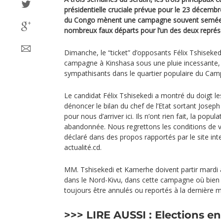
présidentielle cruciale prévue pour le 23 décem
du Congo mènent une campagne souvent semée
nombreux faux départs pour l’un des deux représe
Dimanche, le “ticket” d’opposants Félix Tshiseked
campagne à Kinshasa sous une pluie incessante,
sympathisants dans le quartier populaire du Cam
Le candidat Félix Tshisekedi a montré du doigt 
dénoncer le bilan du chef de l’Etat sortant Joseph Ka
pour nous d’arriver ici. Ils n’ont rien fait, la pop
abandonnée. Nous regrettons les conditions de vie 
déclaré dans des propos rapportés par le site int
actualité.cd.
MM. Tshisekedi et Kamerhe doivent partir mardi 
dans le Nord-Kivu, dans cette campagne où bien
toujours être annulés ou reportés à la dernière m
>>> LIRE AUSSI :
Elections en