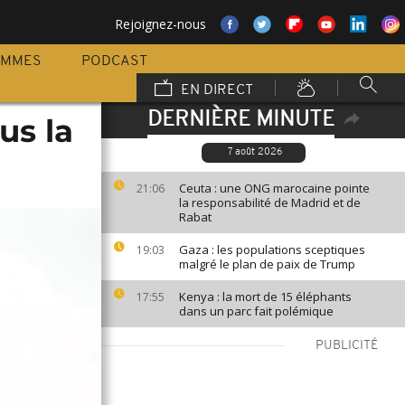
Rejoignez-nous
AMMES
PODCAST
EN DIRECT
DERNIÈRE MINUTE
us la
7 août 2026
Ceuta : une ONG marocaine pointe
21:06
la responsabilité de Madrid et de
Rabat
Gaza : les populations sceptiques
19:03
malgré le plan de paix de Trump
Kenya : la mort de 15 éléphants
17:55
dans un parc fait polémique
PUBLICITÉ