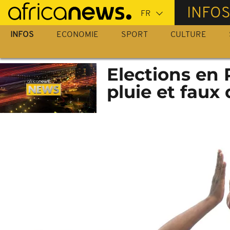
Passer
INFO
au
contenu
INFOS
ECONOMIE
SPORT
CULTURE
principal
Elections en 
pluie et faux