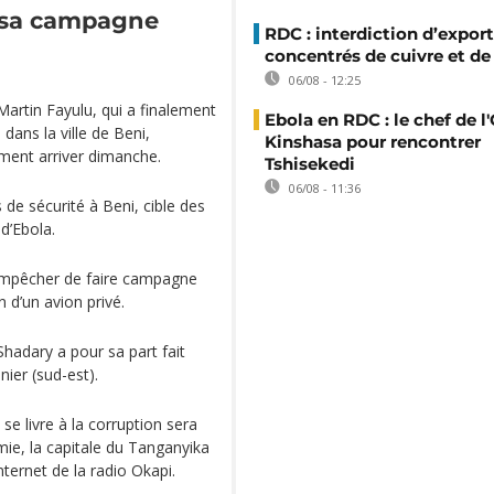
r sa campagne
RDC : interdiction d’export
concentrés de cuivre et de
06/08 - 12:25
 Martin Fayulu, qui a finalement
Ebola en RDC : le chef de l
ans la ville de Beni,
Kinshasa pour rencontrer
ement arriver dimanche.
Tshisekedi
06/08 - 11:36
 de sécurité à Beni, cible des
d’Ebola.
’empêcher de faire campagne
 d’un avion privé.
adary a pour sa part fait
ier (sud-est).
se livre à la corruption sera
emie, la capitale du Tanganyika
nternet de la radio Okapi.