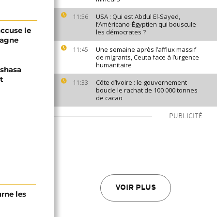
USA : Qui est Abdul El-Sayed,
11:56
l’Américano-Égyptien qui bouscule
accuse le
les démocrates ?
pagne
Une semaine après l’afflux massif
11:45
de migrants, Ceuta face à l’urgence
humanitaire
nshasa
t
Côte d’Ivoire : le gouvernement
11:33
boucle le rachat de 100 000 tonnes
de cacao
PUBLICITÉ
VOIR PLUS
urne les