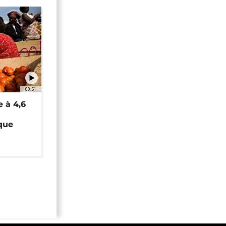
00:51
e à 4,6
que