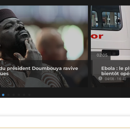
02:05
e du président Doumbouya ravive
Ebola : le 
ques
bientôt opé
04/08 - 16:40