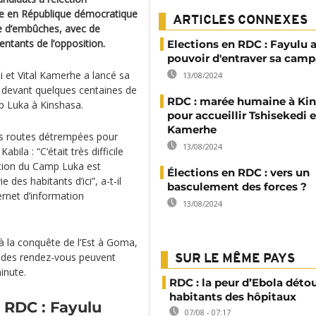
bre en République démocratique
ARTICLES CONNEXES
 d’embûches, avec de
ntants de l’opposition.
Elections en RDC : Fayulu 
pouvoir d'entraver sa cam
i et Vital Kamerhe a lancé sa
13/08/2024
 devant quelques centaines de
RDC : marée humaine à Ki
p Luka à Kinshasa.
pour accueillir Tshisekedi e
Kamerhe
les routes détrempées pour
13/08/2024
bila : “C‘était très difficile
ulation du Camp Luka est
Élections en RDC : vers un
des habitants d’ici”, a-t-il
basculement des forces ?
ernet d’information
13/08/2024
à la conquête de l’Est à Goma,
 des rendez-vous peuvent
SUR LE MÊME PAYS
inute.
RDC : la peur d’Ebola déto
habitants des hôpitaux
 RDC : Fayulu
07/08 - 07:17