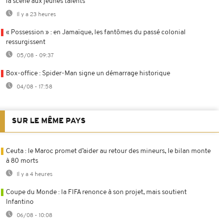
la scène aux jeunes talents
Il y a 23 heures
« Possession » : en Jamaïque, les fantômes du passé colonial
ressurgissent
05/08 - 09:37
Box-office : Spider-Man signe un démarrage historique
04/08 - 17:58
SUR LE MÊME PAYS
Ceuta : le Maroc promet d’aider au retour des mineurs, le bilan monte
à 80 morts
Il y a 4 heures
Coupe du Monde : la FIFA renonce à son projet, mais soutient
Infantino
06/08 - 10:08