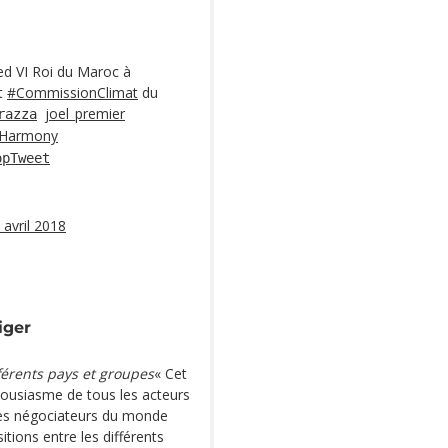
d VI Roi du Maroc à
at
#CommissionClimat
du
joel_premier
razza
Harmony
opTweet
 avril 2018
iger
fférents pays et groupes
« Cet
thousiasme de tous les acteurs
 les négociateurs du monde
itions entre les différents