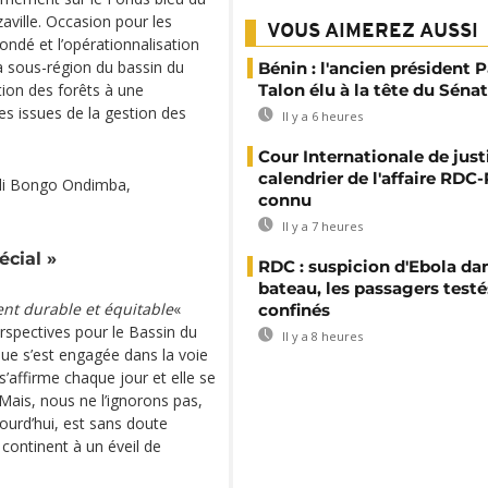
aville. Occasion pour les
VOUS AIMEREZ AUSSI
fondé et l’opérationnalisation
a sous-région du bassin du
Bénin : l'ancien président P
tion des forêts à une
Talon élu à la tête du Sénat
s issues de la gestion des
Il y a 6 heures
Cour Internationale de justi
calendrier de l'affaire RD
 Ali Bongo Ondimba,
connu
Il y a 7 heures
écial »
RDC : suspicion d'Ebola da
bateau, les passagers testé
nt durable et équitable
«
confinés
erspectives pour le Bassin du
Il y a 8 heures
ique s’est engagée dans la voie
s’affirme chaque jour et elle se
 Mais, nous ne l’ignorons pas,
jourd’hui, est sans doute
continent à un éveil de