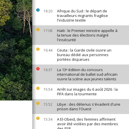
Afrique du Sud : le départ de
18:20
travailleurs migrants fragilise
l'industrie textile
Haïti : le Premier ministre appelle à
17:08
la tenue des élections malgré
l'insécurité
Ceuta : la Garde civile ouvre un
16:44
bureau dédié aux personnes
portées disparues
La 13ᵉ édition du concours
16:37
international de ballet sud-africain
ouvre la scène aux jeunes talents
Arrêt sur images du 6 août 2026 : la
15:54
FIFA dans la tourmente
Libye : des détenus s'évadent d'une
15:52
prison dans l'Ouest
A El-Obeid, des femmes affirment
15:34
avoir été violées par des membres
des FSR