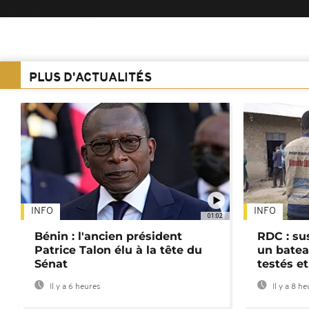
PLUS D'ACTUALITÉS
INFO
INFO
01:02
Bénin : l'ancien président
RDC : su
Patrice Talon élu à la tête du
un batea
Sénat
testés et
Il y a 6 heures
Il y a 8 h