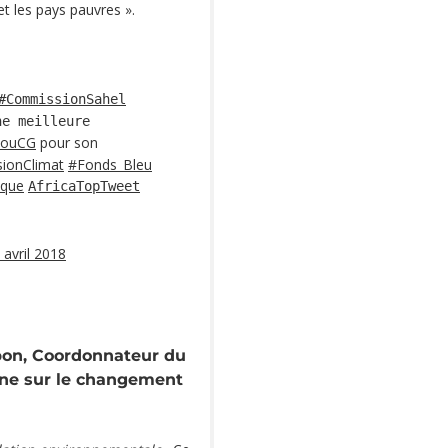
et les pays pauvres ».
#CommissionSahel
e meilleure
souCG
pour son
ionClimat
#Fonds_Bleu
ique
AfricaTopTweet
 avril 2018
bon, Coordonnateur du
aine sur le changement