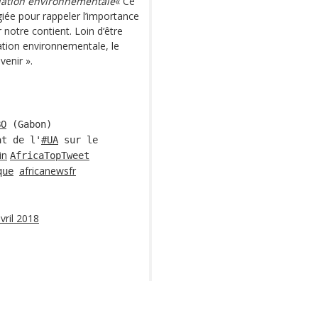
lation environnementale
« Ce
iée pour rappeler l’importance
notre contient. Loin d‘être
ation environnementale, le
enir ».
BO
(Gabon)
at de l'
#UA
sur le
in
AfricaTopTweet
africanewsfr
que
vril 2018