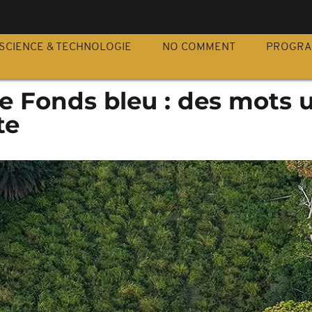
S
SCIENCE & TECHNOLOGIE
NO COMMENT
PROGR
 Fonds bleu : des mots u
te