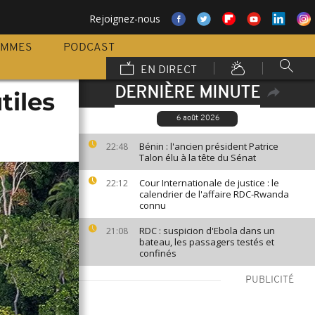
Rejoignez-nous
AMMES
PODCAST
EN DIRECT
DERNIÈRE MINUTE
tiles
6 août 2026
Bénin : l'ancien président Patrice
22:48
Talon élu à la tête du Sénat
Cour Internationale de justice : le
22:12
calendrier de l'affaire RDC-Rwanda
connu
RDC : suspicion d'Ebola dans un
21:08
bateau, les passagers testés et
confinés
PUBLICITÉ