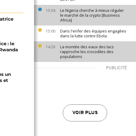
Le Nigeria cherche à mieux réguler
15:04
le marché de la crypto [Business
atrice
Africa]
Dans l'enfer des équipes engagées
15:00
dans la lutte contre Ebola
ce : le
La montée des eaux des lacs
14:26
C-Rwanda
rapproche les crocodiles des
populations
PUBLICITÉ
ns un
s et
VOIR PLUS