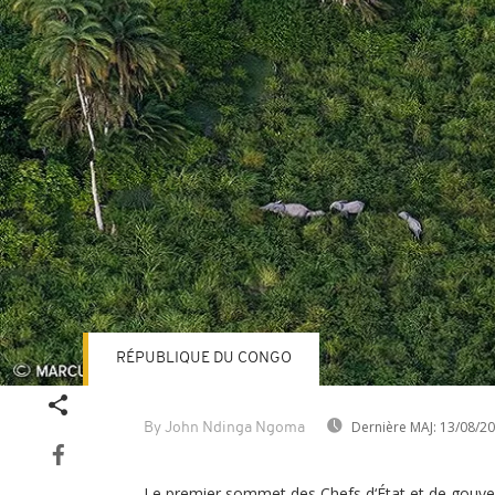
RÉPUBLIQUE DU CONGO
Dernière MAJ:
13/08/2
By John Ndinga Ngoma
Le premier sommet des Chefs d‘État et de gouve