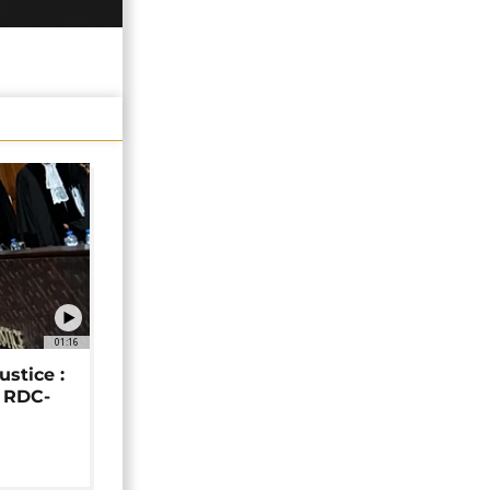
01:16
ustice :
e RDC-