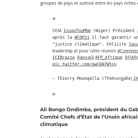
groupes de pays et surtout entre les pays riches 
SEM.
IssoufouMhm
(Niger) Président
après la
#COP21
il faut garantir un
Sas
"justice climatique". Félicite
leadership et pour cette réunion
#Commiss
RaissaGi
RFIAfr
ICIBrazza
AFP_Afrique
pic.twitter.com/qwC6N7W5sy
ThMoungalla)
29
— Thierry Moungalla (
Ali Bongo Ondimba, président du Ga
Comité Chefs d‘État de l’Unoin afric
climatique