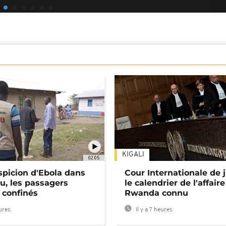
KIGALI
02:05
spicion d'Ebola dans
Cour Internationale de j
u, les passagers
le calendrier de l'affair
 confinés
Rwanda connu
eures
Il y a 7 heures