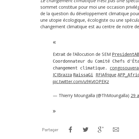
Le changement climatique n’est pas une spécu
sommet constitue pour moi une occasion privilég
de la question du développement climatique pour 
une utopie écologique, écologiste ou une spécul
changement climatique est au centre de notre dev
Extrait de l’Allocution de SEM
PresidentA
Coordonnateur du Comité Chefs d'Ét
congosouvera
changement climatique.
ICIBrazza
RFIAfrique
RaissaGi
AFP_Afri
pic.twitter.com/u9KvtOPEKz
— Thierry Moungalla (@ThMoungalla)
29 a
Partager