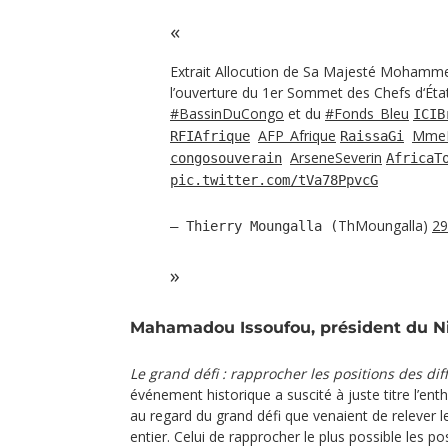
Extrait Allocution de Sa Majesté Mohamme
l’ouverture du 1er Sommet des Chefs d‘Ét
#BassinDuCongo
et du
#Fonds_Bleu
ICIB
AFP_Afrique
Mme
RFIAfrique
RaissaGi
ArseneSeverin
congosouverain
AfricaT
pic.twitter.com/tVa78PpvcG
ThMoungalla)
29
— Thierry Moungalla (
Mahamadou Issoufou, président du N
Le grand défi : rapprocher les positions des di
événement historique a suscité à juste titre l’en
au regard du grand défi que venaient de relever
entier. Celui de rapprocher le plus possible les pos