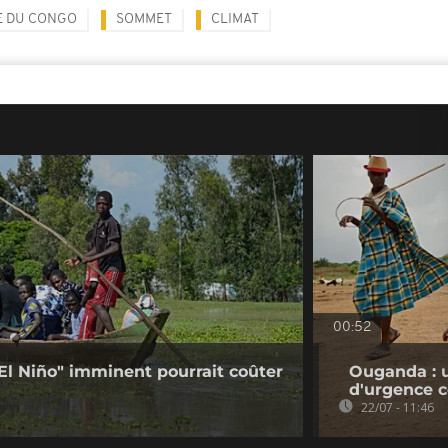
E DU CONGO
SOMMET
CLIMAT
00:52
"El Niño" imminent pourrait coûter
Ouganda : 
d'urgence c
22/07 - 11:46