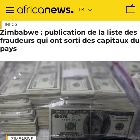
Passer
au
contenu
principal
INFOS
Zimbabwe : publication de la liste des
fraudeurs qui ont sorti des capitaux du
pays
ZIMBABWE