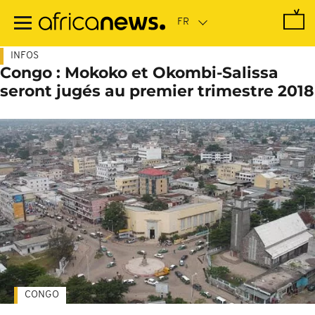
Passer
au
contenu
principal
INFOS
Congo : Mokoko et Okombi-Salissa
seront jugés au premier trimestre 2018
CONGO