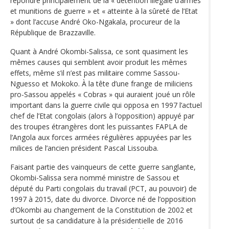
répondre principalement de la « détention illégale d’armes
et munitions de guerre » et « atteinte à la sûreté de l’Etat
» dont l’accuse André Oko-Ngakala, procureur de la
République de Brazzaville.
Quant à André Okombi-Salissa, ce sont quasiment les
mêmes causes qui semblent avoir produit les mêmes
effets, même s’il n’est pas militaire comme Sassou-
Nguesso et Mokoko. À la tête d’une frange de miliciens
pro-Sassou appelés « Cobras » qui auraient joué un rôle
important dans la guerre civile qui opposa en 1997 l’actuel
chef de l’Etat congolais (alors à l’opposition) appuyé par
des troupes étrangères dont les puissantes FAPLA de
l’Angola aux forces armées régulières appuyées par les
milices de l’ancien président Pascal Lissouba.
Faisant partie des vainqueurs de cette guerre sanglante,
Okombi-Salissa sera nommé ministre de Sassou et
député du Parti congolais du travail (PCT, au pouvoir) de
1997 à 2015, date du divorce. Divorce né de l’opposition
d’Okombi au changement de la Constitution de 2002 et
surtout de sa candidature à la présidentielle de 2016