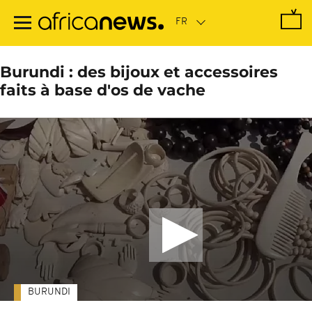
Passer
au
contenu
principal
Burundi : des bijoux et accessoires
faits à base d'os de vache
BURUNDI