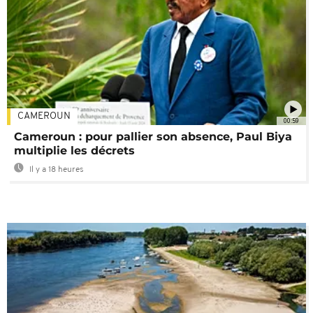
CAMEROUN
00:59
Cameroun : pour pallier son absence, Paul Biya
multiplie les décrets
Il y a 18 heures