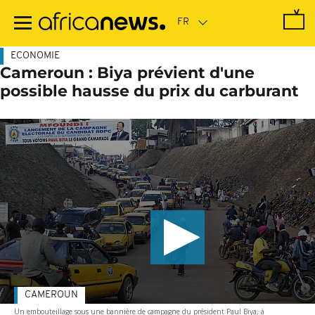
Passer
au
contenu
principal
ECONOMIE
Cameroun : Biya prévient d'une
possible hausse du prix du carburant
CAMEROUN
Un embouteillage sous une bannière de campagne du président Paul Biya, à