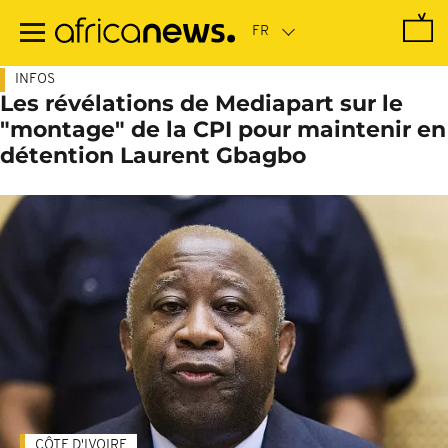
Passer
au
contenu
principal
INFOS
Les révélations de Mediapart sur le
"montage" de la CPI pour maintenir en
détention Laurent Gbagbo
CÔTE D'IVOIRE