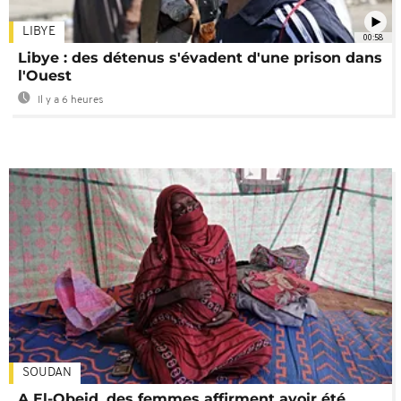
LIBYE
00:58
Libye : des détenus s'évadent d'une prison dans
l'Ouest
Il y a 6 heures
SOUDAN
A El-Obeid, des femmes affirment avoir été