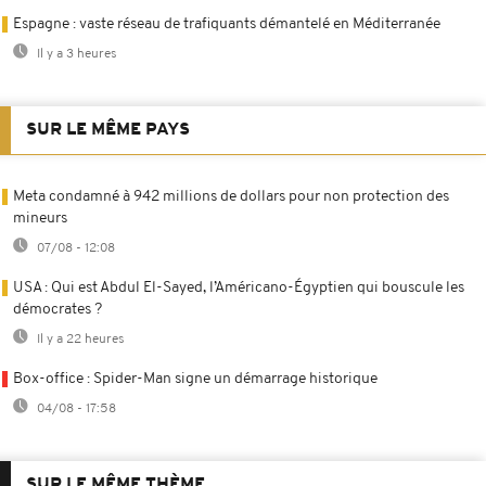
Espagne : vaste réseau de trafiquants démantelé en Méditerranée
Il y a 3 heures
SUR LE MÊME PAYS
Meta condamné à 942 millions de dollars pour non protection des
mineurs
07/08 - 12:08
USA : Qui est Abdul El-Sayed, l’Américano-Égyptien qui bouscule les
démocrates ?
Il y a 22 heures
Box-office : Spider-Man signe un démarrage historique
04/08 - 17:58
SUR LE MÊME THÈME