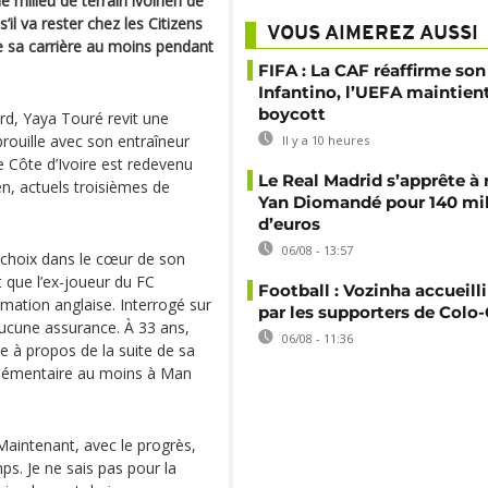
e milieu de terrain ivoirien de
il va rester chez les Citizens
VOUS AIMEREZ AUSSI
e sa carrière au moins pendant
FIFA : La CAF réaffirme son
Infantino, l’UEFA maintien
boycott
rd, Yaya Touré revit une
rouille avec son entraîneur
Il y a 10 heures
e Côte d’Ivoire est redevenu
Le Real Madrid s’apprête à 
en, actuels troisièmes de
Yan Diomandé pour 140 mil
d’euros
06/08 - 13:57
e choix dans le cœur de son
t que l’ex-joueur du FC
Football : Vozinha accueill
mation anglaise. Interrogé sur
par les supporters de Colo
 aucune assurance. À 33 ans,
06/08 - 11:36
e à propos de la suite de sa
pplémentaire au moins à Man
 Maintenant, avec le progrès,
s. Je ne sais pas pour la