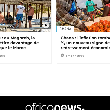
GHANA
01:01
 : au Maghreb, la
Ghana : l’inflation tomb
attire davantage de
%, un nouveau signe de
 que le Maroc
redressement économi
eures
Il y a 7 heures