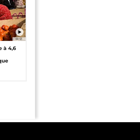
00:51
e à 4,6
que