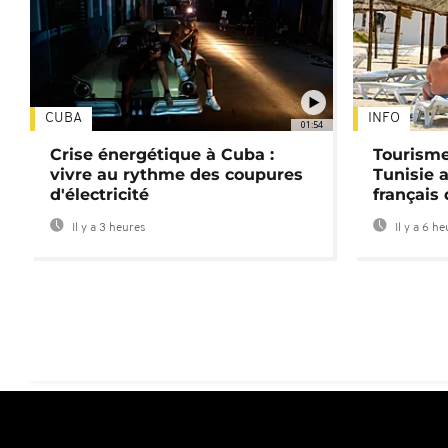
CUBA
INFO
01:54
Crise énergétique à Cuba :
Tourisme
vivre au rythme des coupures
Tunisie 
d'électricité
français
Il y a 3 heures
Il y a 6 h