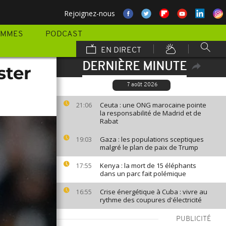
Rejoignez-nous
AMMES
PODCAST
EN DIRECT
DERNIÈRE MINUTE
ster
7 août 2026
Ceuta : une ONG marocaine pointe
21:06
la responsabilité de Madrid et de
Rabat
Gaza : les populations sceptiques
19:03
malgré le plan de paix de Trump
Kenya : la mort de 15 éléphants
17:55
dans un parc fait polémique
Crise énergétique à Cuba : vivre au
16:55
rythme des coupures d'électricité
PUBLICITÉ