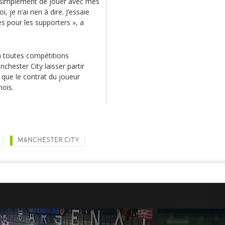
s simplement de jouer avec mes
 je n’ai rien à dire. J’essaie
s pour les supporters », a
n toutes compétitions
hester City laisser partir
que le contrat du joueur
mois.
MANCHESTER CITY