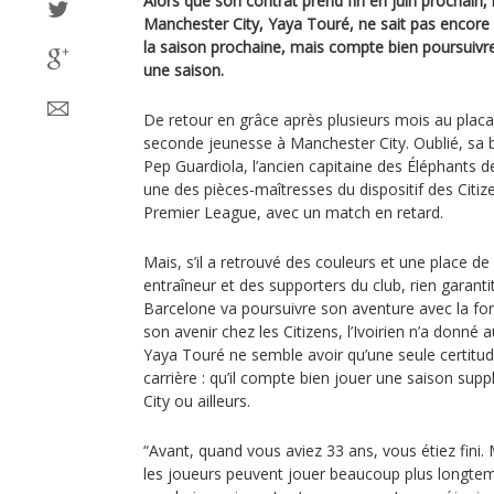
Alors que son contrat prend fin en juin prochain, l
Manchester City, Yaya Touré, ne sait pas encore s’
la saison prochaine, mais compte bien poursuivr
une saison.
De retour en grâce après plusieurs mois au placa
seconde jeunesse à Manchester City. Oublié, sa b
Pep Guardiola, l’ancien capitaine des Éléphants d
une des pièces-maîtresses du dispositif des Citiz
Premier League, avec un match en retard.
Mais, s’il a retrouvé des couleurs et une place d
entraîneur et des supporters du club, rien garanti
Barcelone va poursuivre son aventure avec la for
son avenir chez les Citizens, l’Ivoirien n’a donné
Yaya Touré ne semble avoir qu’une seule certitud
carrière : qu’il compte bien jouer une saison su
City ou ailleurs.
“Avant, quand vous aviez 33 ans, vous étiez fini.
les joueurs peuvent jouer beaucoup plus longtemp