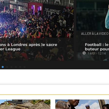
ALLER À LA VIDEO
ions à Londres après le sacre
Football : 
ier League
buteur pou
14/01 - 12:14