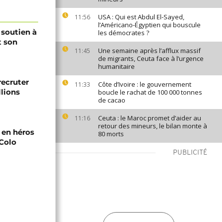
USA : Qui est Abdul El-Sayed,
11:56
l’Américano-Égyptien qui bouscule
 soutien à
les démocrates ?
t son
Une semaine après l’afflux massif
11:45
de migrants, Ceuta face à l’urgence
humanitaire
recruter
Côte d’Ivoire : le gouvernement
11:33
lions
boucle le rachat de 100 000 tonnes
de cacao
Ceuta : le Maroc promet d’aider au
11:16
retour des mineurs, le bilan monte à
i en héros
80 morts
-Colo
PUBLICITÉ