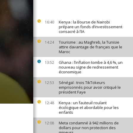
Kenya : la Bourse de Nairobi
16:40
prépare un fonds d’investissement
consacré à l’IA
Tourisme : au Maghreb, la Tunisie
14:24
attire davantage de français que le
Maroc
Ghana : l’inflation tombe à 4,6 %, un
13:52
nouveau signe de redressement
économique
Sénégal : trois TikTokeurs
12:53
emprisonnés pour avoir critiqué le
président Faye
Kenya : un fauteuil roulant
12:48
écologique et abordable pour les
enfants
Meta condamné à 942 millions de
12:08
dollars pour non protection des
mineurs