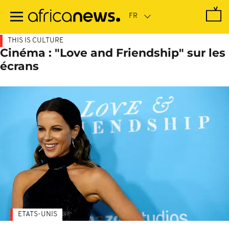
Passer
au
contenu
principal
THIS IS CULTURE
Cinéma : "Love and Friendship" sur les
écrans
ETATS-UNIS