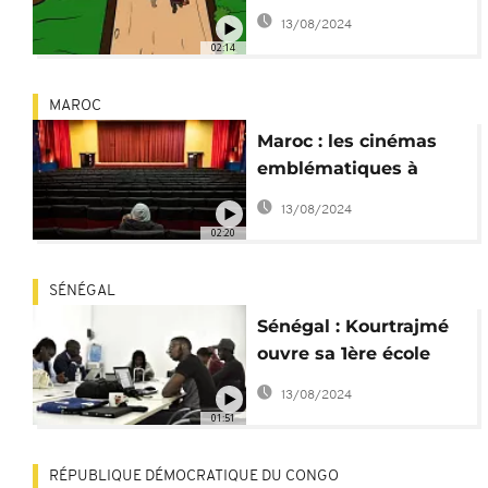
l'ampleur au Nigeria
13/08/2024
02:14
MAROC
Maroc : les cinémas
emblématiques à
l'épreuve du temps
13/08/2024
02:20
SÉNÉGAL
Sénégal : Kourtrajmé
ouvre sa 1ère école
gratuite de cinéma en
13/08/2024
Afrique
01:51
RÉPUBLIQUE DÉMOCRATIQUE DU CONGO