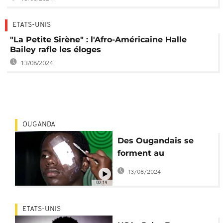
ETATS-UNIS
"La Petite Sirène" : l'Afro-Américaine Halle
Bailey rafle les éloges
13/08/2024
OUGANDA
Des Ougandais se
forment au
maquillage de cinéma
13/08/2024
02:19
ETATS-UNIS