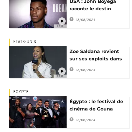
USA : John Boyega
raconte le destin
"brisé" d'un ancien
13/08/2024
combattant
02:20
ETATS-UNIS
Zoe Saldana revient
sur ses exploits dans
"Avatar : la Voie de
13/08/2024
l'Eau"
02:20
EGYPTE
Égypte : le festival de
cinéma de Gouna
reporté à 2023
13/08/2024