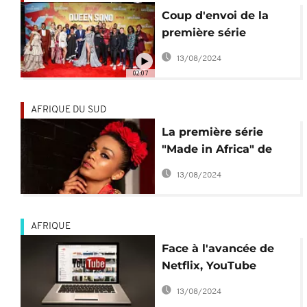
Coup d'envoi de la
première série
originale africaine de
13/08/2024
Netflix
02:07
AFRIQUE DU SUD
La première série
"Made in Africa" de
Netflix sur les écrans
13/08/2024
en 2019
AFRIQUE
Face à l'avancée de
Netflix, YouTube
regarde davantage
13/08/2024
vers l'Afrique