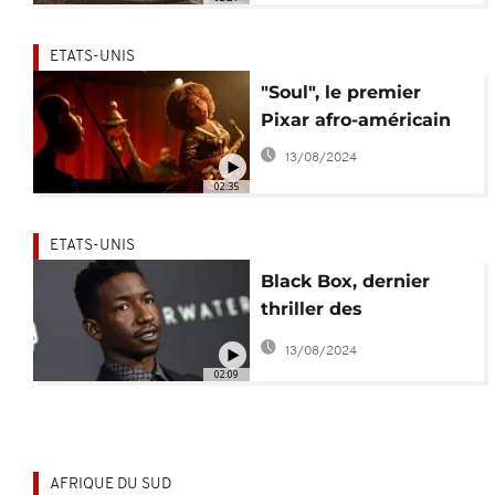
ETATS-UNIS
"Soul", le premier
Pixar afro-américain
13/08/2024
02:35
ETATS-UNIS
Black Box, dernier
thriller des
producteurs de Get
13/08/2024
Out et Insidious
02:09
AFRIQUE DU SUD