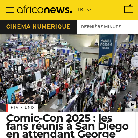
Passer
au
contenu
principal
CINEMA NUMERIQUE
DERNIÈRE MINUTE
ETATS-UNIS
02:11
Comic-Con 2025 : les
fans réunis à San Diego
en attendant George