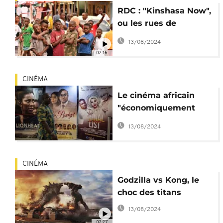
RDC : "Kinshasa Now",
ou les rues de
Matongé en réalité
13/08/2024
virtuelle
02:16
CINÉMA
Le cinéma africain
"économiquement
inexploité", selon
13/08/2024
l'Unesco
CINÉMA
Godzilla vs Kong, le
choc des titans
13/08/2024
02:27