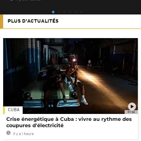
PLUS D'ACTUALITÉS
CUBA
01:54
Crise énergétique à Cuba : vivre au rythme des
coupures d'électricité
Il y a 1 heure