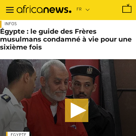
Passer
au
contenu
principal
INFOS
Égypte : le guide des Frères
musulmans condamné à vie pour une
sixième fois
EGYPTE