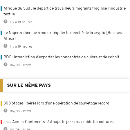
Afrique du Sud : le départ de travailleurs migrants fragilise l'industrie
textile
Il y a 18 heures
Le Nigeria cherche à mieux réguler le marché de la crypto [Business
Africa]
Il y a 19 heures
RDC : interdiction d’exporter les concentrés de cuivre et de cobalt
06/08 - 12:25
SUR LE MÊME PAYS
308 otages libérés lors d’une opération de sauvetage record
06/08 - 12:23
Jazz Across Continents : à Abuja, le jazz rassemble les cultures
03/08 - 11:26