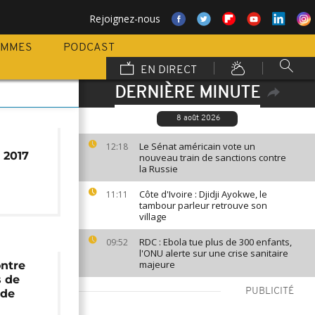
Rejoignez-nous
AMMES
PODCAST
EN DIRECT
DERNIÈRE MINUTE
8 août 2026
Le Sénat américain vote un
12:18
 2017
nouveau train de sanctions contre
la Russie
Côte d'Ivoire : Djidji Ayokwe, le
11:11
tambour parleur retrouve son
village
RDC : Ebola tue plus de 300 enfants,
09:52
l'ONU alerte sur une crise sanitaire
majeure
ontre
s de
PUBLICITÉ
 de