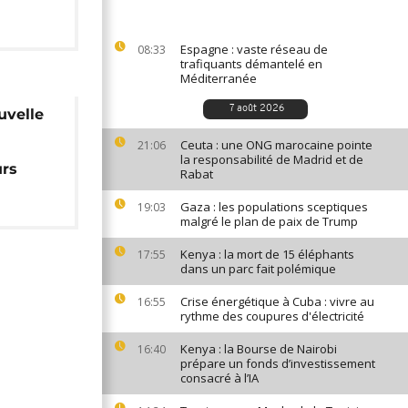
Espagne : vaste réseau de
08:33
trafiquants démantelé en
Méditerranée
7 août 2026
uvelle
Ceuta : une ONG marocaine pointe
21:06
la responsabilité de Madrid et de
urs
Rabat
Gaza : les populations sceptiques
19:03
malgré le plan de paix de Trump
Kenya : la mort de 15 éléphants
17:55
dans un parc fait polémique
Crise énergétique à Cuba : vivre au
16:55
rythme des coupures d'électricité
Kenya : la Bourse de Nairobi
16:40
prépare un fonds d’investissement
consacré à l’IA