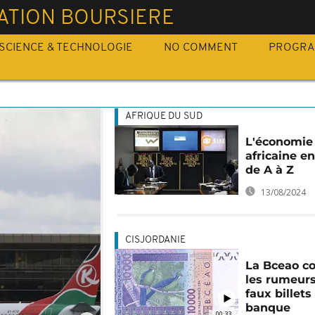
ATION BOURSIERE
SCIENCE & TECHNOLOGIE
NO COMMENT
PROGR
AFRIQUE DU SUD
L'économie
africaine en
de A à Z
13/08/2024
CISJORDANIE
La Bceao c
les rumeur
faux billets
banque
00:33