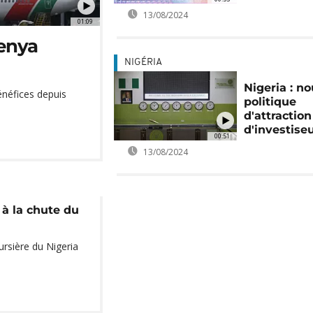
13/08/2024
01:09
Kenya
NIGÉRIA
Nigeria : no
bénéfices depuis
politique
d'attraction
d'investise
00:51
13/08/2024
 à la chute du
ursière du Nigeria