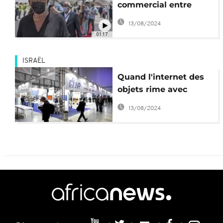
commercial entre
Israël et le Maroc, sept
13/08/2024
mois après la
01:17
normalisation
ISRAËL
Quand l'internet des
objets rime avec
explosion de la cyber-
13/08/2024
criminalité