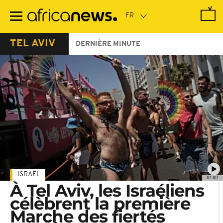
Passer
au
contenu
principal
TEL AVIV
DERNIÈRE MINUTE
ISRAËL
01:00
À Tel Aviv, les Israéliens
célèbrent la première
Marche des fiertés