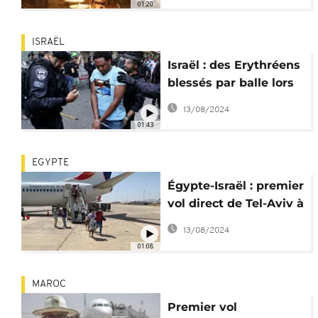
01:20
ISRAËL
Israël : des Erythréens
blessés par balle lors
d'affrontements avec
13/08/2024
la police
01:43
EGYPTE
Égypte-Israël : premier
vol direct de Tel-Aviv à
Charm el-Cheikh
13/08/2024
01:08
MAROC
Premier vol