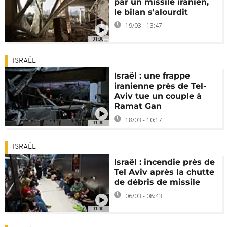
par un missile iranien,
le bilan s'alourdit
19/03 - 13:47
01:00
ISRAËL
Israël : une frappe
iranienne près de Tel-
Aviv tue un couple à
Ramat Gan
18/03 - 10:17
01:00
ISRAËL
Israël : incendie près de
Tel Aviv après la chutte
de débris de missile
06/03 - 08:43
01:00