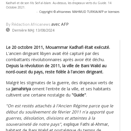
Kadhafi et de son fils Seif al-Islam. Au-dessus, les drapeaux verts du Guide. 14
Octobre 2021.
-
Copyright © africanews
MAHMUD TURKIA/AFP or licensors
avec AFP
By Rédaction Africanews
Dernière MAJ:
13/08/2024
Le 20 octobre 2011, Mouammar Kadhafi était exécuté.
L'ancien dirigeant libyen avait été capturé par des
combattants révolutionnaires après avoir été déchu.
Depuis la révolution de 2011, la ville de Bani Walid au
nord-ouest du pays, reste fidèle à l'ancien dirigeant.
Malgré les stigmates de la guerre, des drapeaux verts de
sa
Jamahiriya
ornent l'entrée de la ville, et ses habitants
cultivent une certaine nostalgie du
"Guide"
.
"On est restés attachés à l'Ancien Régime parce que le
début du soulèvement de février 2011 n'a apporté que
guerres, désolation, divisions et atteintes à la
souveraineté de notre pays"
, explique Fathi al-Ahmar,
habitant de Bani Walid et nostalgique du temps de