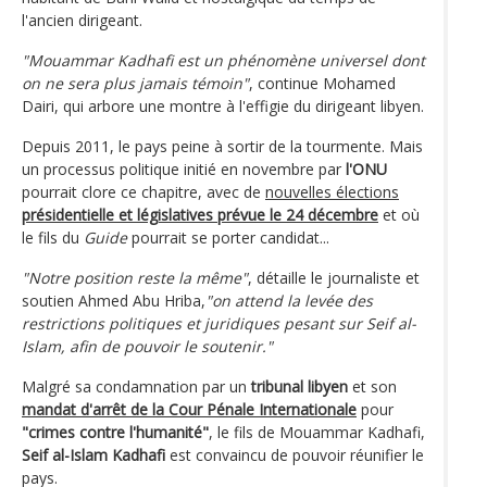
l'ancien dirigeant.
"Mouammar Kadhafi est un phénomène universel dont
on ne sera plus jamais témoin"
, continue Mohamed
Dairi, qui arbore une montre à l'effigie du dirigeant libyen.
Depuis 2011, le pays peine à sortir de la tourmente. Mais
un processus politique initié en novembre par
l'ONU
pourrait clore ce chapitre, avec de
nouvelles élections
présidentielle et législatives prévue le 24 décembre
et où
le fils du
Guide
pourrait se porter candidat...
"Notre position reste la même"
, détaille le journaliste et
soutien Ahmed Abu Hriba,
"on attend la levée des
restrictions politiques et juridiques pesant sur Seif al-
Islam, afin de pouvoir le soutenir."
Malgré sa condamnation par un
tribunal libyen
et son
mandat d'arrêt de la Cour Pénale Internationale
pour
"crimes contre l'humanité"
, le fils de Mouammar Kadhafi,
Seif al-Islam Kadhafi
est convaincu de pouvoir réunifier le
pays.