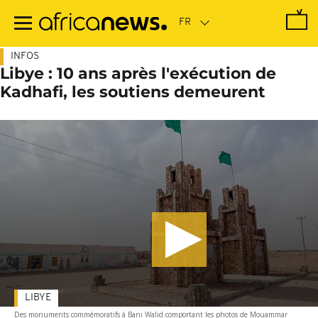
Passer
au
contenu
principal
INFOS
Libye : 10 ans après l'exécution de
Kadhafi, les soutiens demeurent
LIBYE
Des monuments commémoratifs à Bani Walid comportant les photos de Mouammar