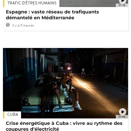
TRAFIC D'ÊTRES HUMAINS
01:18
Espagne : vaste réseau de trafiquants
démantelé en Méditerranée
Il y a 5 heures
CUBA
01:54
Crise énergétique à Cuba : vivre au rythme des
coupures d'électricité