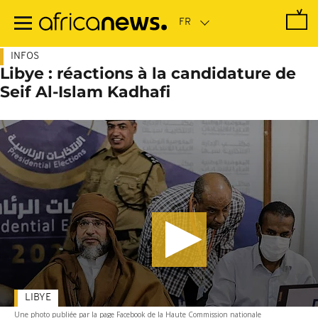
Passer
au
contenu
principal
INFOS
Libye : réactions à la candidature de
Seif Al-Islam Kadhafi
LIBYE
Une photo publiée par la page Facebook de la Haute Commission nationale