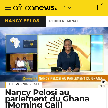
Passer
au
contenu
principal
NANCY PELOSI
DERNIÈRE MINUTE
THE MORNING CALL
10:32
Nancy Pelosi au
parlement du Ghana
[Morning Call]