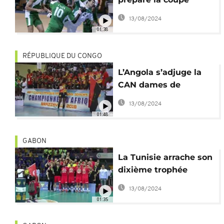
d'Afrique en Tunisie
13/08/2024
01:38
RÉPUBLIQUE DU CONGO
L’Angola s’adjuge la
CAN dames de
handball organisée à
13/08/2024
Brazzaville
01:48
GABON
La Tunisie arrache son
dixième trophée
continental à la Can
13/08/2024
de Handball
01:35