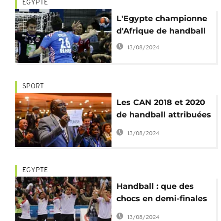
EGYPTE
L'Egypte championne
d'Afrique de handball
13/08/2024
SPORT
Les CAN 2018 et 2020
de handball attribuées
au Gabon, au Congo et
13/08/2024
à la Tunisie
EGYPTE
Handball : que des
chocs en demi-finales
de la CAN
13/08/2024