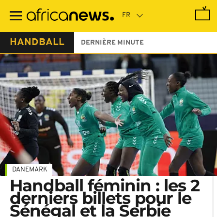
Passer
au
contenu
principal
HANDBALL
DERNIÈRE MINUTE
DANEMARK
Handball féminin : les 2
derniers billets pour le
Sénégal et la Serbie