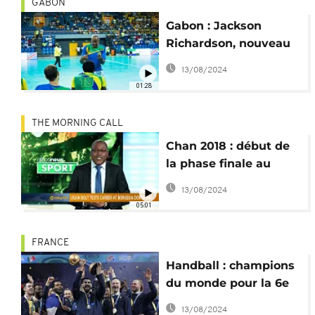
GABON
Gabon : Jackson
Richardson, nouveau
sélectionneur de
13/08/2024
l'équipe nationale de
01:28
handball
THE MORNING CALL
Chan 2018 : début de
la phase finale au
Maroc
13/08/2024
05:01
FRANCE
Handball : champions
du monde pour la 6e
fois, les Français
13/08/2024