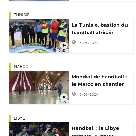
TUNISIE
La Tunisie, bastion du
handball africain
13/08/2024
01:49
MAROC
Mondial de handball :
le Maroc en chantier
13/08/2024
01:35
LIBYE
Handball : la Libye
prépare la coupe