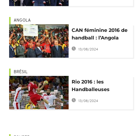
célèbrent leur victoire
sur du Koffi Olomide
ANGOLA
CAN féminine 2016 de
handball : l’Angola
remporte le titre, le
13/08/2024
Sénégal disqualifié
BRÉSIL
Rio 2016 : les
Handballeuses
angolaises en quarts
13/08/2024
de finale, la Tunisie
éliminée