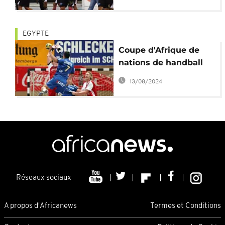
EGYPTE
Coupe d'Afrique de
nations de handball
senior hommes : les
13/08/2024
hostilités démarrent
jeudi
Réseaux sociaux
A propos d'Africanews
Termes et Conditions