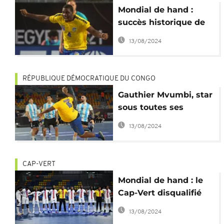
Mondial de hand :
succès historique de
la RDC
13/08/2024
RÉPUBLIQUE DÉMOCRATIQUE DU CONGO
Gauthier Mvumbi, star
sous toutes ses
formes
13/08/2024
CAP-VERT
Mondial de hand : le
Cap-Vert disqualifié
par le coronavirus
13/08/2024