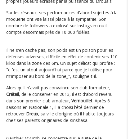
propres joueurs écrasés par la puissance du Drouais.
Sur les réseaux, ses performances d'abord sujettes à la
moquerie ont vite laissé place à la sympathie. Son
nombre de followers a explosé sur Instagram où il
compte désormais près de 10 000 fidèles.
Il ne s'en cache pas, son poids est un poison pour les
défenses adverses, difficile en effet de contenir ses 110
kilos dans la zone des 6m. Un sujet délicat qui profite :
"c_'est un atout aujourd'hui parce que je l'utilise pour
m'imposer au bord de la zone_'', souligne-t-il.
Alors qu'il n'avait pas convaincu son club formateur,
Créteil
, de le conserver en 2013, il est d'abord revenu
dans son premier club amateur,
Vernouillet.
Après 6
saisons en Nationale 1, il a choisi l'été dernier de
retrouver
Dreux
, sa ville d'origine où il habite toujours
chez ses parents originaires de Kinshasa.
Gauthier Mvumbi se concentre sur la suite de la