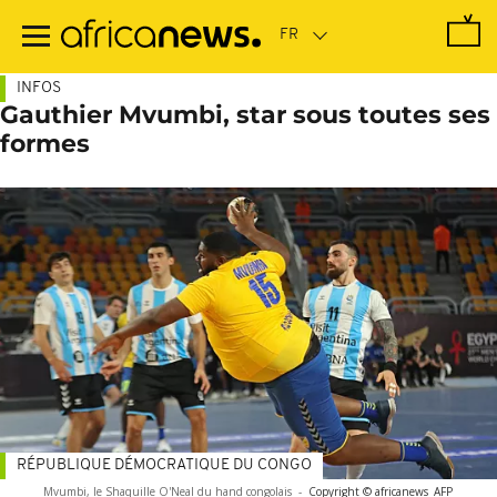
Passer
au
contenu
principal
INFOS
Gauthier Mvumbi, star sous toutes ses
formes
RÉPUBLIQUE DÉMOCRATIQUE DU CONGO
Mvumbi, le Shaquille O'Neal du hand congolais
-
Copyright © africanews
AFP