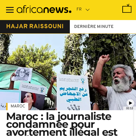
Passer
au
contenu
principal
HAJAR RAISSOUNI
DERNIÈRE MINUTE
MAROC
00:53
Maroc : la journaliste
condamnée pour
avortement illégal est