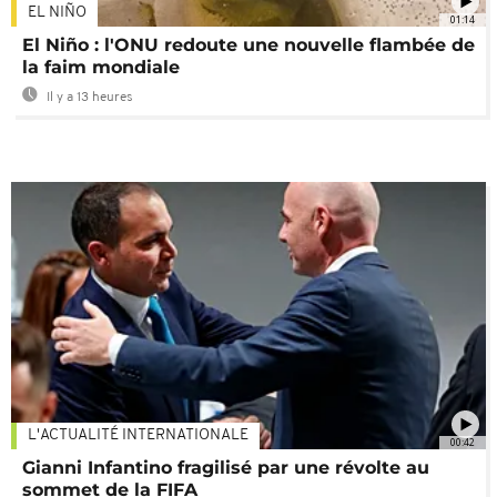
EL NIÑO
01:14
El Niño : l'ONU redoute une nouvelle flambée de
la faim mondiale
Il y a 13 heures
L'ACTUALITÉ INTERNATIONALE
00:42
Gianni Infantino fragilisé par une révolte au
sommet de la FIFA