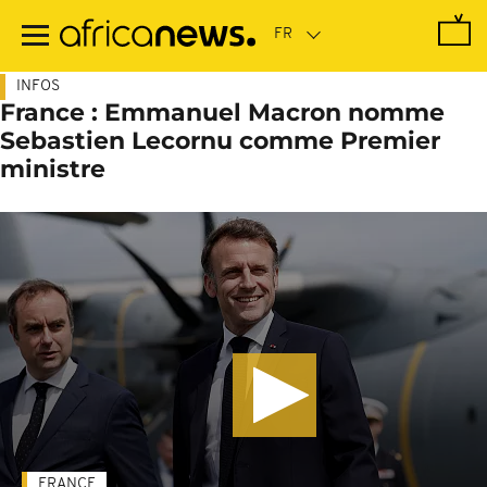
Passer
au
contenu
principal
INFOS
France : Emmanuel Macron nomme
Sebastien Lecornu comme Premier
ministre
FRANCE