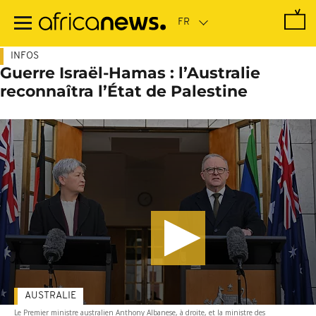
Passer
au
contenu
principal
INFOS
Guerre Israël-Hamas : l’Australie
reconnaîtra l’État de Palestine
AUSTRALIE
Le Premier ministre australien Anthony Albanese, à droite, et la ministre des