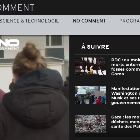
OMMENT
SCIENCE & TECHNOLOGIE
NO COMMENT
PROGR
À SUIVRE
RDC : au moi
morts enterr
fosses comm
Goma
Manifestatio
Washington 
Musk et ses 
gouvernemen
Gaza : les m
déchets mena
santé des Pal