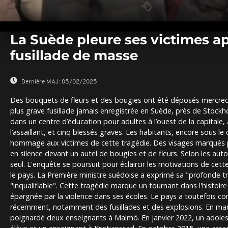
0
seconds
La Suède pleure ses victimes ap
of
0
fusillade de masse
seconds
Volume
0%
Dernière MAJ:
05/02/2025
Des bouquets de fleurs et des bougies ont été déposés mercredi
plus grave fusillade jamais enregistrée en Suède, près de Stock
dans un centre d’éducation pour adultes à l’ouest de la capitale,
l’assaillant, et cinq blessés graves. Les habitants, encore sous le
hommage aux victimes de cette tragédie. Des visages marqués par
en silence devant un autel de bougies et de fleurs. Selon les autori
seul. L'enquête se poursuit pour éclaircir les motivations de cet
le pays. La Première ministre suédoise a exprimé sa "profonde tr
"inqualifiable". Cette tragédie marque un tournant dans l'histoir
épargnée par la violence dans ses écoles. Le pays a toutefois co
récemment, notamment des fusillades et des explosions. En mar
poignardé deux enseignants à Malmö. En janvier 2022, un adoles