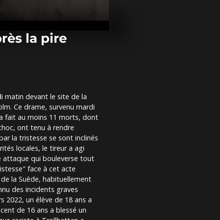
Paris célèbre
l'automobile
collection a
Palais
rès la pire
De la propag
street art, l
Varsovie s’a
 matin devant le site de la
Milei provoqu
holm. Ce drame, survenu mardi
des féministe
LGBTQ+ en m
 a fait au moins 11 morts, dont
la rue
 choc, ont tenu à rendre
 la tristesse se sont inclinés
tés locales, le tireur a agi
te attaque qui bouleverse tout
istesse" face à cet acte
e de la Suède, habituellement
nnu des incidents graves
s 2022, un élève de 18 ans a
cent de 16 ans a blessé un