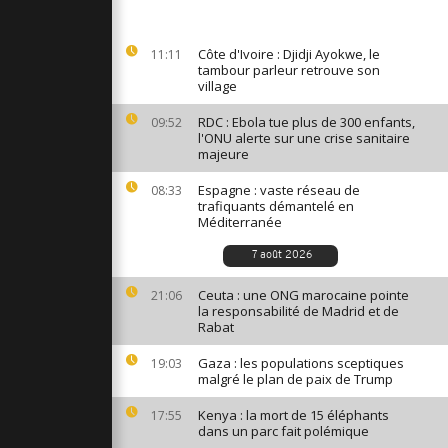
 de
u Grand
Côte d'Ivoire : Djidji Ayokwe, le
11:11
tambour parleur retrouve son
village
ande au
RDC : Ebola tue plus de 300 enfants,
09:52
es murs de
l'ONU alerte sur une crise sanitaire
niment
majeure
Espagne : vaste réseau de
08:33
e la fureur
trafiquants démantelé en
s et
Méditerranée
asse dans
7 août 2026
Ceuta : une ONG marocaine pointe
21:06
la responsabilité de Madrid et de
Rabat
Gaza : les populations sceptiques
19:03
malgré le plan de paix de Trump
Kenya : la mort de 15 éléphants
17:55
dans un parc fait polémique