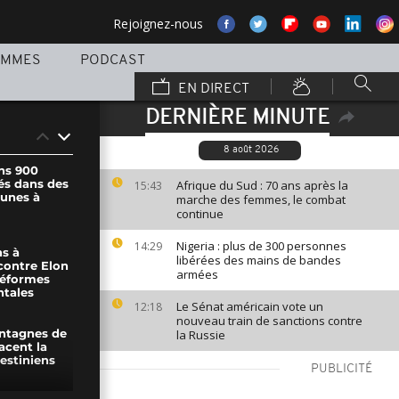
Rejoignez-nous
AMMES
PODCAST
EN DIRECT
DERNIÈRE MINUTE
8 août 2026
ns 900
és dans des
Afrique du Sud : 70 ans après la
15:43
unes à
marche des femmes, le combat
continue
Nigeria : plus de 300 personnes
14:29
ns à
libérées des mains de bandes
contre Elon
armées
réformes
tales
Le Sénat américain vote un
12:18
nouveau train de sanctions contre
la Russie
ontagnes de
cent la
estiniens
PUBLICITÉ