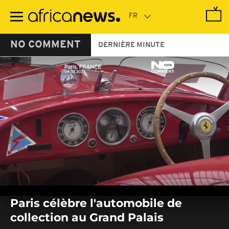
Passer
au
contenu
principal
NO COMMENT
DERNIÈRE MINUTE
0
seconds
Paris célèbre l'automobile de
of
0
collection au Grand Palais
seconds